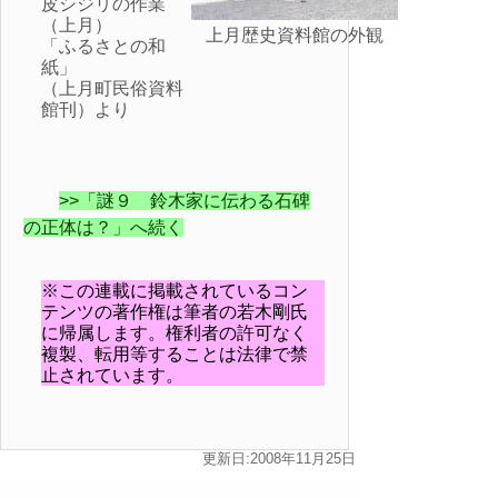
皮シジリの作業
（上月）
上月歴史資料館の外観
「ふるさとの和
紙」
（上月町民俗資料
館刊）より
>>「謎９ 鈴木家に伝わる石碑
の正体は？」へ続く
※この連載に掲載されているコン
テンツの著作権は筆者の若木剛氏
に帰属します。権利者の許可なく
複製、転用等することは法律で禁
止されています。
更新日:2008年11月25日