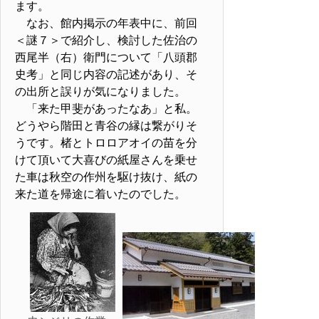
ます。
なお、館内掲示の年表中に、前回
＜謎７＞で紹介し、検討した佐治の
西尾半（右）衛門について「八頭郡
史考」と同じ内容の記述があり、そ
の出所と誤りが気になりました。
「来た甲斐があったなあ」と私。
どうやら階田と青谷の縁は繋がりそ
うです。楮とトロロアオイの苗を分
けて頂いて大喜びの紙屋さんを乗せ
た車は秋空の作州を駆け抜け、紙の
来た道を帰途に着いたのでした。