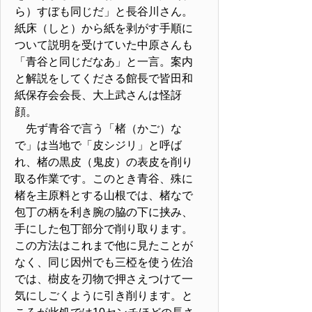
ら）すぼも同じだ」と長谷川さん。
紙床（しと）から紙を剥がす手順に
ついて説明を受けていた中原さんも
「青谷と同じだなあ」と一言。案内
と解説をしてくださる館長で皆田和
紙保存会会長、大上武さんは怪訝
顔。
先ず青谷で言う「楮（かご）な
で」は当地で「皮シジリ」と呼ば
れ、楮の黒皮（鬼皮）の表皮を削り
取る作業です。このとき青谷、殊に
楮を主原料とする山根では、楮なで
包丁の柄を利き腕の脇の下に挟み、
手にした包丁部分で削り取ります。
この方法はこれまで他に見たことが
なく、同じ因州でも三椏を使う佐治
では、樹皮を刃物で押さえつけて一
気にしごくように引き削ります。と