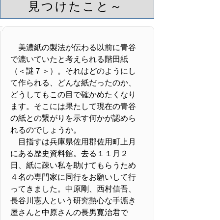
見つけたこと～
美濃紙の製法が伝わる以前に青谷
で漉いていたと考えられる階田紙
（＜謎７＞）。それはどのようにし
て作られる、どんな紙だったのか、
どうしてもこの目で確かめたくなり
ます。そこには果たして現在の青谷
の紙との繋がりを示す何かが認めら
れるのでしょうか。
目指すは兵庫県佐用郡佐用町上月
にある歴史資料館。去る１１月２
日、紙に疎い私を助けてもらうため
４名の専門家に同行をお願いして行
ってきました。中原剛、西村信吾、
長谷川憲人という研究熱心な手漉き
屋さんと中原さんの長男寛治君で