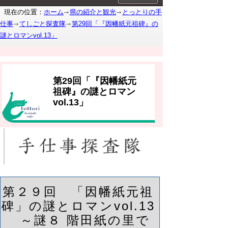
現在の位置：
ホーム
県の紹介と観光
とっとりの手
仕事
てしごと探査隊
第29回「『因幡紙元祖碑』の
謎とロマンvol.13」
第29回「『因幡紙元
祖碑』の謎とロマン
vol.13」
第２９回 「因幡紙元祖
碑」の謎とロマンvol.13
～謎８ 階田紙の里で