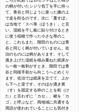
ころが此処では10センチほどの長さ
の柄が付いたシジリ包丁を手に持っ
て、青谷と同じように座った膝の上
で皮を削るのです。次に「藁すぼ」
は当地で「スベ箒（ほうき）」と言
い、湿紙を干し板に貼り付けるとき
に使う稲穂で作った小さな箒のこ
と。これもまた、階田のものには青
谷と同じく柄が付いていません。佐
治のものには柄があります。そして
漉き上げた湿紙を積み重ねた紙床か
ら一枚一枚剥がすとき、階田では青
谷と同様手前から向こうへとめくり
ます。佐治では紙床を立てて、上か
ら下へと逆です。そのほか漉き簀
（す）を固定する枠のことを桁（け
た）と言わずに「カセ」、楮を「カ
ゴ」と呼ぶなど、両地域に共通する
用語が使われていることにも気付き