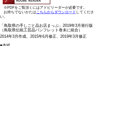
※PDFをご覧頂くにはアドビリーダーが必要です。
お持ちでないかたは
こちらからダウンロード
してくださ
い。
「鳥取県の手しごと品お店まっぷ」2019年3月発行版
（鳥取県伝統工芸品パンフレット巻末に統合）
2014年3月作成、2015年6月修正、2019年3月修正
■表紙
ダウンロード（
PDF142KB
)（
JPG416KB
)
■東部のお店
ダウンロード（
PDF335KB
)（
JPG1009KB
)
■中部・西部のお店
ダウンロード（
PDF341KB
)（
JPG1011KB
)
▲
トップに戻る
鳥取県商工労働部市場開拓局販路拡
大・輸出促進課
住所 〒680-8570鳥取県鳥取市東町一丁目220番
地
電話 0857-26-7833 ファクシミリ 0857-21-
0609