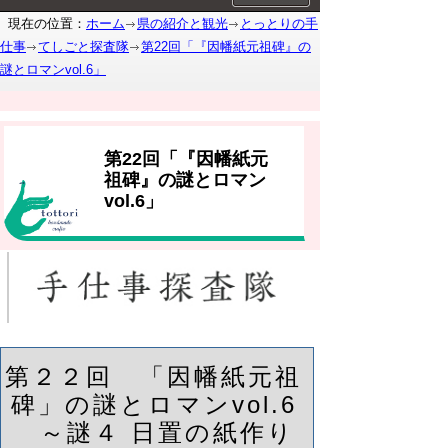
現在の位置：
ホーム
県の紹介と観光
とっとりの手
仕事
てしごと探査隊
第22回「『因幡紙元祖碑』の
謎とロマンvol.6」
第22回「『因幡紙元
祖碑』の謎とロマン
vol.6」
第２２回 「因幡紙元祖
碑」の謎とロマンvol.6
～謎４ 日置の紙作り