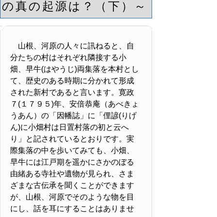
の真の起源は？（下）～
山根、河原の人々に訊ねると、自
分たちの村はそれぞれ隣接する小
畑、早牛(はやうじ)両集落を本村とし
て、歴史のある時期に分かれて形成
された新村であると言います。寛政
７(１７９５)年、安倍恭庵（あべきょ
うあん）の「因幡誌」に「俚諺(りげ
ん)に小畑村は日置村落の初と云へ
り」と記されているとおりです。実
際集落の中を歩いてみても、小畑、
早牛には江戸期を遥かにさかのぼる
由緒ある寺社や遺物が見られ、さま
ざまな古伝承を聞くことができます
が、山根、河原でそのような物を目
にし、話を耳にすることはありませ