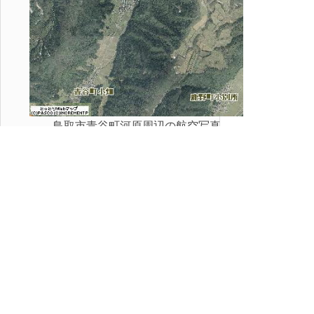
鳥取市青谷町河原周辺の航空写真
>>「謎５ 紙作りはどこから伝わ
った？（上）」へ続く
※この連載に掲載されているコン
テンツの著作権は筆者の若木剛氏
に帰属します。権利者の許可なく
複製、転用等することは法律で禁
止されています。