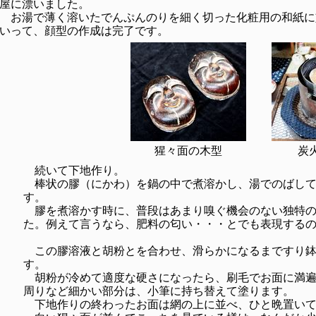
屋に漂いました。
お湯で薄く溶いたでんぷんのりを細く切った化粧用の和紙に
いって、顔型の作成は完了です。
猩々面の木型
炭
続いて下地作り。
棒状の膠（にかわ）を鍋の中で煮溶かし、湯でのばして
す。
膠を煮溶かす時に、普段はあまり嗅ぐ機会のない独特の
た。例えて言うなら、肥料の匂い・・・とでも表現する
この膠溶液と胡粉とを合わせ、滑らかになるまですり鉢
す。
胡粉が冷めて適度な硬さになったら、刷毛でお面に満遍
周りなど細かい部分は、小筆に持ち替えて塗ります。
下地作りの終わったお面は網の上に並べ、ひと晩置いて