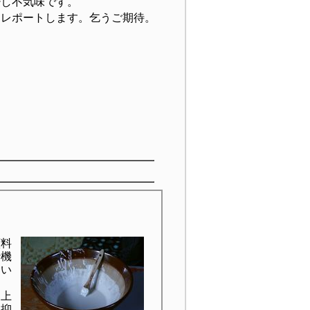
し不気味です。
レポートします。乞うご期待。
顔料
砕機
用い
て上
を抑