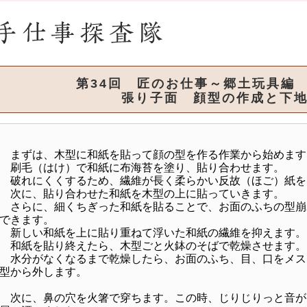
第34回 匠のお仕事～郷土玩具
張り子面 顔型の作成と下地
まずは、木型に和紙を貼って顔の型を作る作業から始めます
刷毛（はけ）で和紙に布海苔を塗り、貼り合わせます。
破れにくくするため、繊維が長く柔らかい反故（ほご）紙を
次に、貼り合わせた和紙を木型の上に貼っていきます。
さらに、細くちぎった和紙を貼ることで、お面のふちの型崩
できます。
新しい和紙を上に貼り重ねて浮いた和紙の繊維を抑えます。
和紙を貼り終えたら、木型ごと火鉢のそばで乾燥させます。
水分がなくなるまで乾燥したら、お面のふち、目、口をメス
型から外します。
次に、鼻の穴を火箸で穿ちます。この時、じりじりっと音が