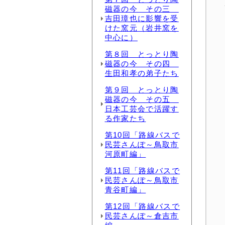
磁器の今 その三
吉田璋也に影響を受
けた窯元（岩井窯を
中心に）
第８回 とっとり陶
磁器の今 その四
生田和孝の弟子たち
第９回 とっとり陶
磁器の今 その五
日本工芸会で活躍す
る作家たち
第10回「路線バスで
民芸さんぽ～鳥取市
河原町編」
第11回「路線バスで
民芸さんぽ～鳥取市
青谷町編」
第12回「路線バスで
民芸さんぽ～倉吉市