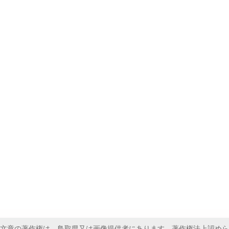
文章の著作権は、鳥取県又は画像提供者にあります。著作権法上認めら