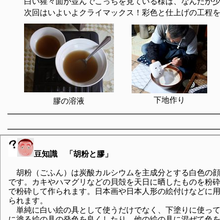
白い猩々面が並んでこっちを見ている様は、なんだか少
次回はいよいよクライマックス！彩色と仕上げの工程を
下地作り
膠の溶液
豆知識 「胡粉と膠」
胡粉（ごふん）は炭酸カルシウムを主成分とする白色の
です。カキやハマグリなどの貝殻を天日に晒したものを粉
で粉砕して作られます。日本画や日本人形の絵付けなどに
られます。
単純に白い絵の具として使うだけでなく、下塗りに使っ
に塗る絵の具の発色を良くしたり、他の絵の具に混ぜて色