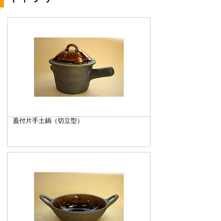
蓋付片手土鍋（切立型）