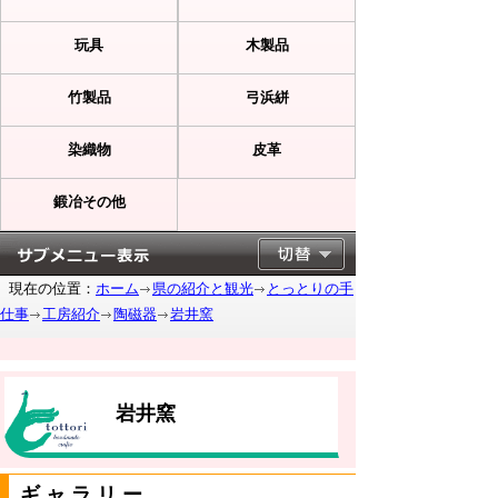
玩具
木製品
竹製品
弓浜絣
染織物
皮革
鍛冶その他
現在の位置：
ホーム
県の紹介と観光
とっとりの手
仕事
工房紹介
陶磁器
岩井窯
岩井窯
ギャラリー