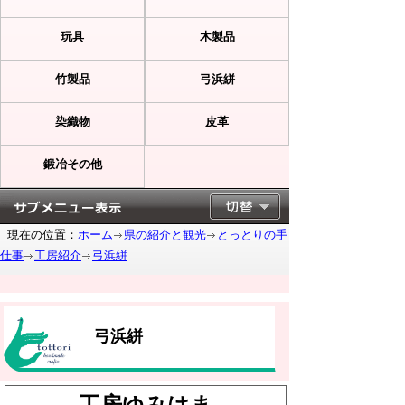
玩具
木製品
竹製品
弓浜絣
染織物
皮革
鍛冶その他
現在の位置：
ホーム
県の紹介と観光
とっとりの手
仕事
工房紹介
弓浜絣
弓浜絣
工房ゆみはま