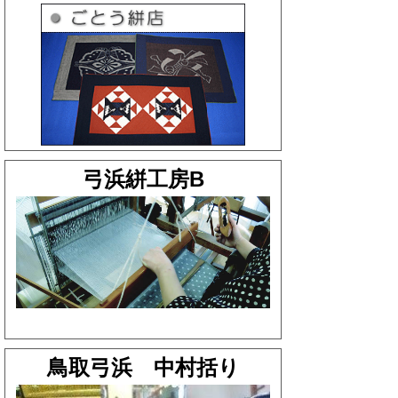
弓浜絣工房B
鳥取弓浜 中村括り