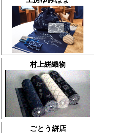
村上絣織物
ごとう絣店