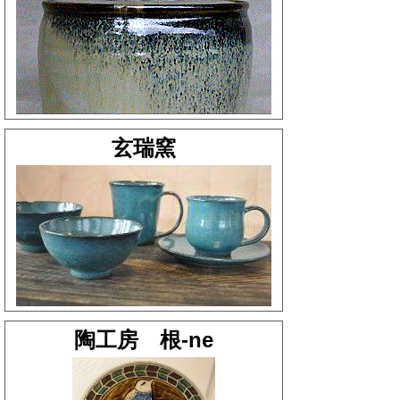
玄瑞窯
陶工房 根-ne