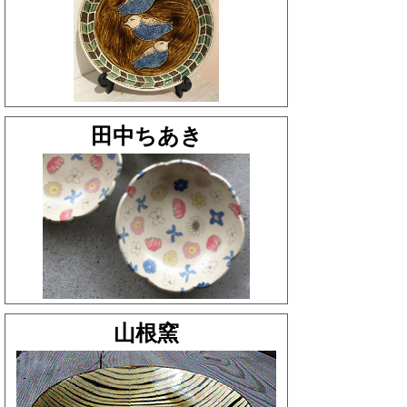
田中ちあき
山根窯