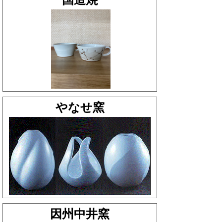
やなせ窯
因州中井窯