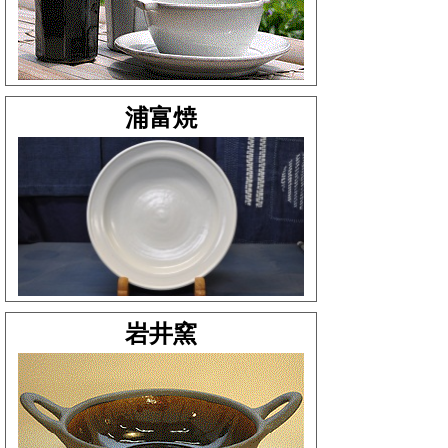
浦富焼
岩井窯