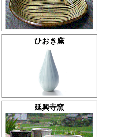
ひおき窯
延興寺窯