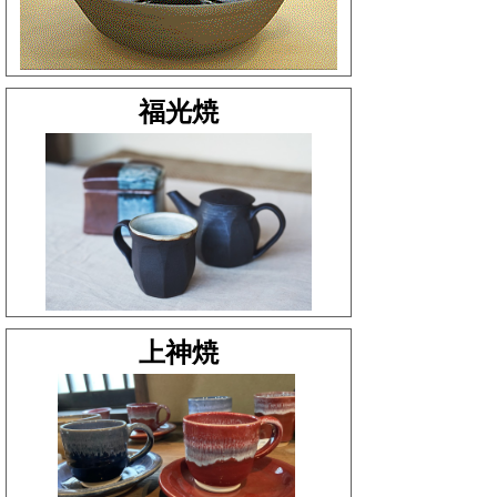
福光焼
上神焼