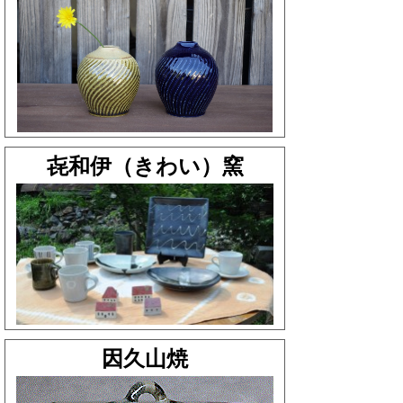
㐂和伊（きわい）窯
因久山焼