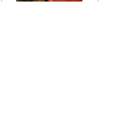
大山焼久古窯
法勝寺焼 皆生窯