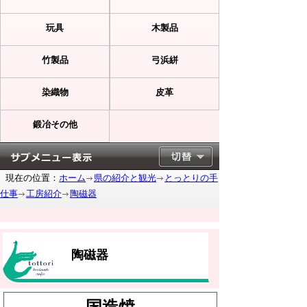
玩具
木製品
竹製品
弓浜絣
染織物
皮革
鍛冶その他
現在の位置：
ホーム
県の紹介と観光
とっとりの手
仕事
工房紹介
陶磁器
陶磁器
国造焼