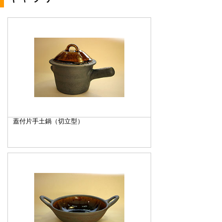
蓋付片手土鍋（切立型）