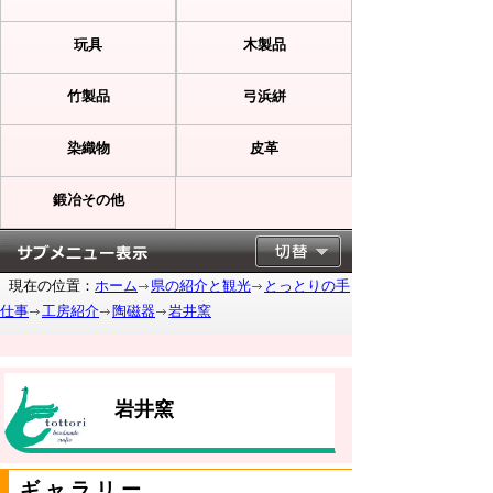
玩具
木製品
竹製品
弓浜絣
染織物
皮革
鍛冶その他
現在の位置：
ホーム
県の紹介と観光
とっとりの手
仕事
工房紹介
陶磁器
岩井窯
岩井窯
ギャラリー