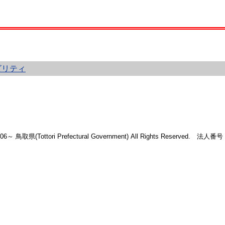
ビリティ
2006～ 鳥取県(Tottori Prefectural Government) All Rights Reserved. 法人番号