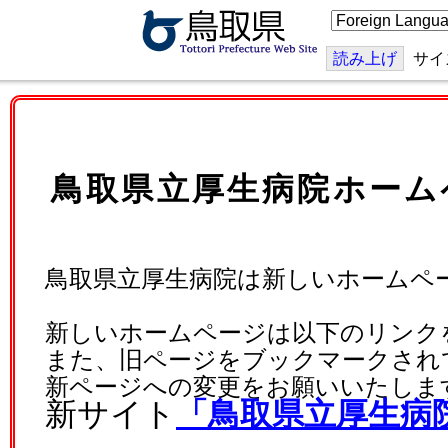
こ
の
ペ
ー
読み上げ
サイ
ジ
を
翻
訳
す
る
鳥取県立厚生病院ホーム
鳥取県立厚生病院は新しいホームペ
新しいホームページは以下のリンク
また、旧ページをブックマークされ
新ページへの変更をお願いいたしま
新サイト
「鳥取県立厚生病