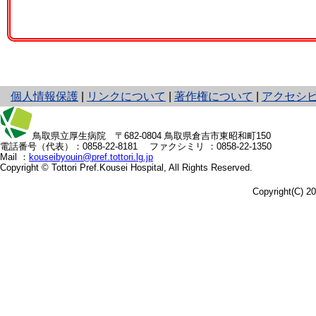
と
個人情報保護
|
リンクについて
|
著作権について
|
アクセシ
り
ネ
ッ
鳥取県立厚生病院
〒682-0804 鳥取県倉吉市東昭和町150
電話番号（代表）：
0858-22-8181
ファクシミリ ：0858-22-1350
ト
Mail ：
kouseibyouin@pref.tottori.lg.jp
へ
Copyright © Tottori Pref.Kousei Hospital, All Rights Reserved.
の
Copyright(C) 