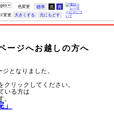
色変更
標準
黒
青
ズ変更
大
きくする
元
にもどす
ページへお越しの方へ
ージとなりました。
をクリックしてください。
ている方は
す。
院」