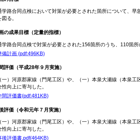
学路合同点検において対策が必要とされた箇所について、早急
を図る。
画の成果目標（定量的指標）
通学路合同点検で対策が必要とされた156箇所のうち、110箇
備計画 (pdf:496KB)
間評価（平成28年９月実施）
（一）河原郡家線（門尾工区）や、（一）本泉大瀬線（本泉工
全性向上に寄与した。
間評価書(pdf:481KB)
後評価（令和元年７月実施）
（一）河原郡家線（門尾工区）や、（一）本泉大瀬線（本泉工
全性向上に寄与した。
後評価書.pdf(464KB)