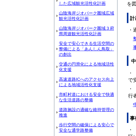
した広域観光活性化計画
を
山陰海岸ジオパーク圏域広域
計
観光活性化計画
山陰海岸ジオパーク圏域３府
・
県周遊観光活性化計画
整
安全で安心できる生活空間の
事
整備による「あんしん鳥取」
の創出
中
交通の円滑化による地域活性
化支援
・
高速道路ICへのアクセス向上
で
による地域活性化支援
・
市町村道における安全で快適
行
な生活道路の整備
中
道路施設の適確な維持管理の
推進
事
歩行空間の確保による安心で
・
安全な通学路整備