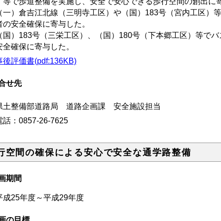
）等で歩道整備を実施し、安全で安心できる歩行空間の創出に
（一）倉吉江北線（三明寺工区）や（国）183号（宮内工区）
者の安全確保に寄与した。
（国）183号（三栄工区）、（国）180号（下本郷工区）等で
安全確保に寄与した。
後評価書(pdf:136KB)
合せ先
土整備部道路局 道路企画課 安全施設担当
：0857-26-7625
行空間の確保による安心で安全な通学路整備
画期間
成25年度～平成29年度
画の目標