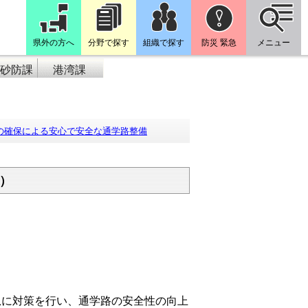
県外の方へ
分野で探す
組織で探す
防災 緊急
メニュー
砂防課
港湾課
の確保による安心で安全な通学路整備
）
に対策を行い、通学路の安全性の向上