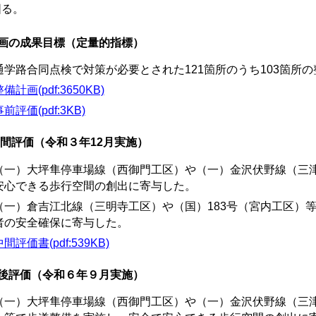
図る。
画の成果目標（定量的指標）
通学路合同点検で対策が必要とされた121箇所のうち103箇所
備計画(pdf:3650KB)
前評価(pdf:3KB)
間評価（令和３年12月実施）
（一）大坪隼停車場線（西御門工区）や（一）金沢伏野線（三
安心できる歩行空間の創出に寄与した。
（一）倉吉江北線（三明寺工区）や（国）183号（宮内工区）
者の安全確保に寄与した。
間評価書(pdf:539KB)
後評価（令和６年９月実施）
（一）大坪隼停車場線（西御門工区）や（一）金沢伏野線（三