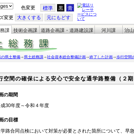
色変更
標準
黒
青
ズ変更
大
きくする
元
にもどす
務課
技術企画課
道路企画課・道路建設課
河川課
治山
県の県土整備
県土総務課
社会資本総合整備計画
終了した計画
歩行空間
行空間の確保による安心で安全な通学路整備（２期
画の期間
成30年度～令和４年度
画の目標
学路合同点検において対策が必要とされた箇所について、早急