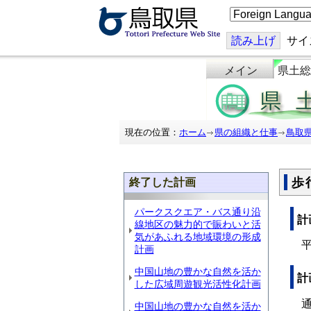
こ
の
ペ
ー
読み上げ
サイ
ジ
を
メイン
県土総
翻
訳
す
る
現在の位置：
ホーム
県の組織と仕事
鳥取
歩
終了した計画
パークスクエア・バス通り沿
計
線地区の魅力的で賑わいと活
気があふれる地域環境の形成
平
計画
中国山地の豊かな自然を活か
計
した広域周遊観光活性化計画
通
中国山地の豊かな自然を活か