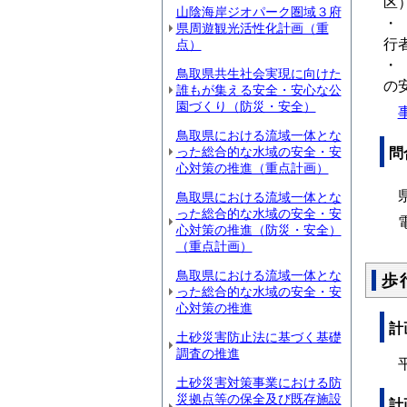
区
山陰海岸ジオパーク圏域３府
・
県周遊観光活性化計画（重
行
点）
・
鳥取県共生社会実現に向けた
の
誰もが集える安全・安心な公
園づくり（防災・安全）
事
鳥取県における流域一体とな
った総合的な水域の安全・安
問
心対策の推進（重点計画）
県
鳥取県における流域一体とな
った総合的な水域の安全・安
電話
心対策の推進（防災・安全）
（重点計画）
鳥取県における流域一体とな
歩
った総合的な水域の安全・安
心対策の推進
計
土砂災害防止法に基づく基礎
調査の推進
平
土砂災害対策事業における防
災拠点等の保全及び既存施設
計