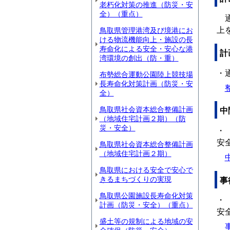
老朽化対策の推進（防災・安
全）（重点）
通
上
鳥取県管理港湾及び境港にお
ける物流機能向上・施設の長
寿命化による安全・安心な港
計
湾環境の創出（防・重）
・
布勢総合運動公園陸上競技場
長寿命化対策計画（防災・安
整
全）
鳥取県社会資本総合整備計画
中
（地域住宅計画２期）（防
災・安全）
・
安
鳥取県社会資本総合整備計画
（地域住宅計画２期）
中
鳥取県における安全で安心で
きるまちづくりの実現
事
鳥取県公園施設長寿命化対策
・
計画（防災・安全）（重点）
安
盛土等の規制による地域の安
事