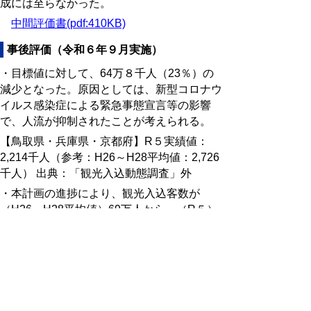
成には至らなかった。
中間評価書(pdf:410KB)
事後評価（令和６年９月実施）
・目標値に対して、64万８千人（23％）の
減少となった。原因としては、新型コロナウ
イルス感染症による緊急事態宣言等の影響
で、人流が抑制されたことが考えられる。
【鳥取県・兵庫県・京都府】R５実績値：
2,214千人（参考：H26～H28平均値：2,726
千人） 出典：「観光入込動態調査」外
・本計画の進捗により、観光入込客数が
（H26～H28平均値）69万人から、（R５）
76万人（７万人(10％)）へ増加し、最終目標
を達成した。 出典：「観光入込動態調査」
外
事後評価書(pdf:15KB)
問合せ先