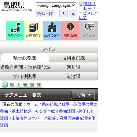
こ
の
ペ
読み上げ
大
元
ー
ジ
を
翻
訳
県外の方へ
分野で探す
組織で探す
防災 緊急
メニュー
す
る
メイン
県土総務課
技術企画課
道路企画課・道路建設課
河川課
治山砂防課
港湾課
現在の位置：
ホーム
県の組織と仕事
鳥取県の県土
整備
県土総務課
社会資本総合整備計画
終了した
計画
山陰海岸ジオパーク圏域３府県周遊観光活性化
計画