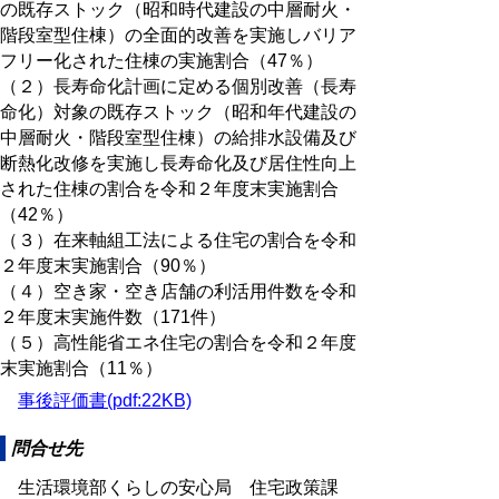
の既存ストック（昭和時代建設の中層耐火・
階段室型住棟）の全面的改善を実施しバリア
フリー化された住棟の実施割合（47％）
（２）長寿命化計画に定める個別改善（長寿
命化）対象の既存ストック（昭和年代建設の
中層耐火・階段室型住棟）の給排水設備及び
断熱化改修を実施し長寿命化及び居住性向上
された住棟の割合を令和２年度末実施割合
（42％）
（３）在来軸組工法による住宅の割合を令和
２年度末実施割合（90％）
（４）空き家・空き店舗の利活用件数を令和
２年度末実施件数（171件）
（５）高性能省エネ住宅の割合を令和２年度
末実施割合（11％）
事後評価書(pdf:22KB)
問合せ先
生活環境部くらしの安心局 住宅政策課