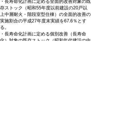
・長寿命化計画に定める全面的改善対象の既
存ストック（昭和55年度以前建設の20戸以
上中層耐火・階段室型住棟）の全面的改善の
実施割合の平成27年度末実績を67.6％とす
る。
・長寿命化計画に定める個別改善（長寿命
化）対象の既存ストック（昭和年代建設の中
層耐火・階段室型住棟）の個別改善の実施割
合の平成27年度末実績を55.5％とする。
・CASBEEを利用した新築住宅の割合の平
成27年度末実績を５％とする。
事後評価（平成30年３月実施）
・長寿命化計画に定める全面的改善対象の既
存ストック（昭和55年度以前建設の20戸以
上中層耐火・階段室型住棟）の全面的改善の
実施割合（目標達成率87％）
・長寿命化計画に定める個別改善（長寿命
化）対象の既存ストック（昭和年代建設の中
層耐火・階段室型住棟）の個別改善の実施割