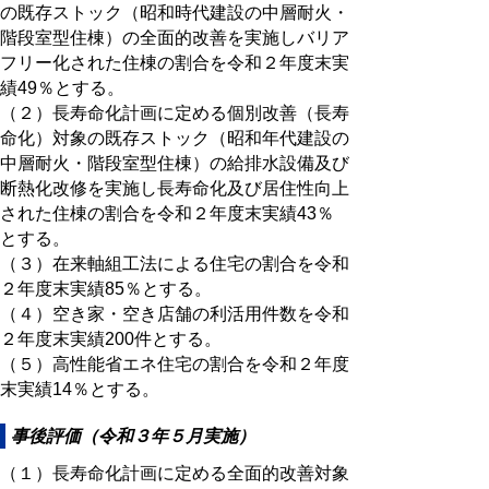
の既存ストック（昭和時代建設の中層耐火・
階段室型住棟）の全面的改善を実施しバリア
フリー化された住棟の割合を令和２年度末実
績49％とする。
（２）長寿命化計画に定める個別改善（長寿
命化）対象の既存ストック（昭和年代建設の
中層耐火・階段室型住棟）の給排水設備及び
断熱化改修を実施し長寿命化及び居住性向上
された住棟の割合を令和２年度末実績43％
とする。
（３）在来軸組工法による住宅の割合を令和
２年度末実績85％とする。
（４）空き家・空き店舗の利活用件数を令和
２年度末実績200件とする。
（５）高性能省エネ住宅の割合を令和２年度
末実績14％とする。
事後評価（令和３年５月実施）
（１）長寿命化計画に定める全面的改善対象