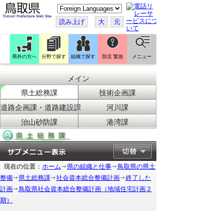
こ
の
ペ
読み上げ
大
元
ー
ジ
を
翻
訳
県外の方へ
分野で探す
組織で探す
防災 緊急
メニュー
す
る
メイン
県土総務課
技術企画課
道路企画課・道路建設課
河川課
治山砂防課
港湾課
現在の位置：
ホーム
県の組織と仕事
鳥取県の県土
整備
県土総務課
社会資本総合整備計画
終了した
計画
鳥取県社会資本総合整備計画（地域住宅計画２
期）