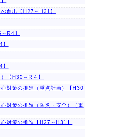
9】
創出【H27～H31】
～R4】
4】
4】
）【H30～R４】
心対策の推進（重点計画）【H30
安心対策の推進（防災・安全）（重
対策の推進【H27～H31】