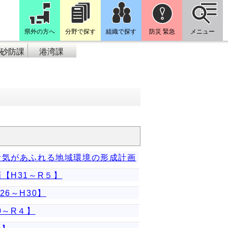
県外の方へ
分野で探す
組織で探す
防災 緊急
メニュー
砂防課
港湾課
活気があふれる地域環境の形成計画
【H31～R５】
6～H30】
0～R４】