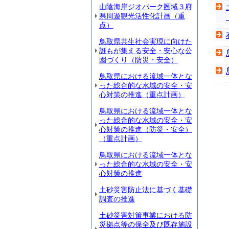
山陰海岸ジオパーク圏域３府
県周遊観光活性化計画（重
点）
鳥取県共生社会実現に向けた
誰もが集える安全・安心な公
園づくり（防災・安全）
鳥取県における流域一体とな
った総合的な水域の安全・安
心対策の推進（重点計画）
鳥取県における流域一体とな
った総合的な水域の安全・安
心対策の推進（防災・安全）
（重点計画）
鳥取県における流域一体とな
った総合的な水域の安全・安
心対策の推進
土砂災害防止法に基づく基礎
調査の推進
土砂災害対策事業における防
災拠点等の保全及び既存施設