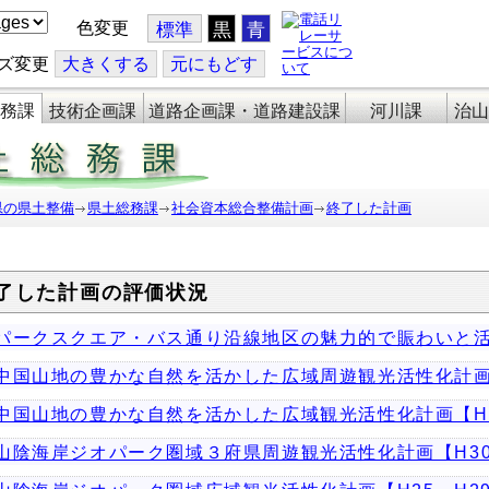
色変更
標準
黒
青
ズ変更
大
きくする
元
にもどす
務課
技術企画課
道路企画課・道路建設課
河川課
治山
県の県土整備
県土総務課
社会資本総合整備計画
終了した計画
了した計画の評価状況
パークスクエア・バス通り沿線地区の魅力的で賑わいと
中国山地の豊かな自然を活かした広域周遊観光活性化計画
中国山地の豊かな自然を活かした広域観光活性化計画【H2
山陰海岸ジオパーク圏域３府県周遊観光活性化計画【H3