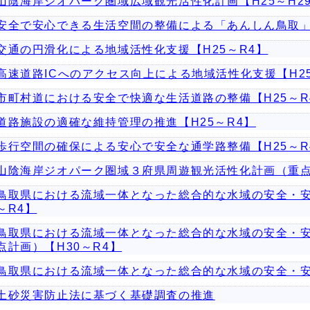
山陰海岸ジオパーク圏域広域観光活性化計画【H25～H2
安全で安心できる生活空間の整備による「あんしん鳥取」の
交通の円滑化による地域活性化支援【H25～R4】
高速道路ICへのアクセス向上による地域活性化支援【H25
市町村道における安全で快適な生活道路の整備【H25～R
道路施設の適確な維持管理の推進【H25～R4】
歩行空間の確保による安心で安全な通学路整備【H25～R
山陰海岸ジオパーク圏域３府県周遊観光活性化計画（重点
鳥取県における流域一体となった総合的な水域の安全・安
～R4】
鳥取県における流域一体となった総合的な水域の安全・
点計画）【H30～R4】
鳥取県における流域一体となった総合的な水域の安全・安心
土砂災害防止法に基づく基礎調査の推進