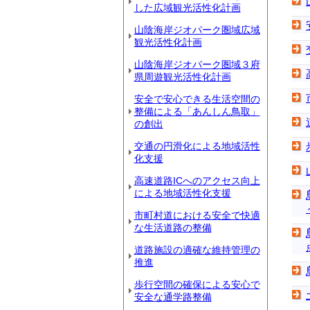
した広域観光活性化計画
山陰海岸ジオパーク圏域広域
観光活性化計画
山陰海岸ジオパーク圏域３府
県周遊観光活性化計画
安全で安心できる生活空間の
整備による「あんしん鳥取」
の創出
交通の円滑化による地域活性
化支援
高速道路ICへのアクセス向上
による地域活性化支援
市町村道における安全で快適
な生活道路の整備
道路施設の適確な維持管理の
推進
歩行空間の確保による安心で
安全な通学路整備