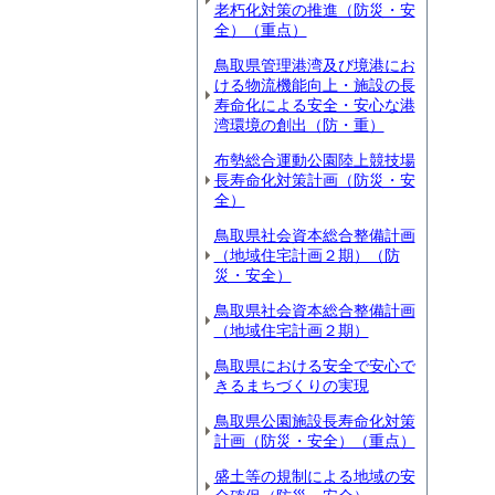
老朽化対策の推進（防災・安
全）（重点）
鳥取県管理港湾及び境港にお
ける物流機能向上・施設の長
寿命化による安全・安心な港
湾環境の創出（防・重）
布勢総合運動公園陸上競技場
長寿命化対策計画（防災・安
全）
鳥取県社会資本総合整備計画
（地域住宅計画２期）（防
災・安全）
鳥取県社会資本総合整備計画
（地域住宅計画２期）
鳥取県における安全で安心で
きるまちづくりの実現
鳥取県公園施設長寿命化対策
計画（防災・安全）（重点）
盛土等の規制による地域の安