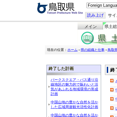
こ
の
ペ
ー
読み上げ
サイ
ジ
を
メイン
県土総
翻
訳
す
る
現在の位置：
ホーム
県の組織と仕事
鳥取
終了した計画
終
パークスクエア・バス通り沿
線地区の魅力的で賑わいと活
気があふれる地域環境の形成
計画
中国山地の豊かな自然を活か
した広域周遊観光活性化計画
中国山地の豊かな自然を活か