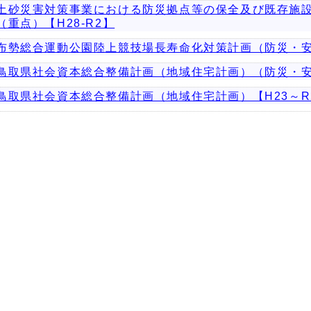
土砂災害対策事業における防災拠点等の保全及び既存施
（重点）【H28-R2】
布勢総合運動公園陸上競技場長寿命化対策計画（防災・安
鳥取県社会資本総合整備計画（地域住宅計画）（防災・安全
鳥取県社会資本総合整備計画（地域住宅計画）【H23～R