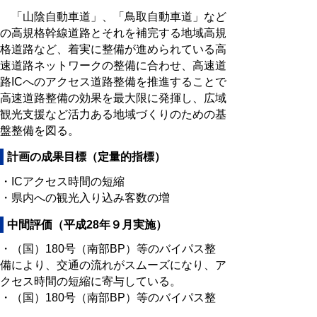
「山陰自動車道」、「鳥取自動車道」など
の高規格幹線道路とそれを補完する地域高規
格道路など、着実に整備が進められている高
速道路ネットワークの整備に合わせ、高速道
路ICへのアクセス道路整備を推進することで
高速道路整備の効果を最大限に発揮し、広域
観光支援など活力ある地域づくりのための基
盤整備を図る。
計画の成果目標（定量的指標）
・ICアクセス時間の短縮
・県内への観光入り込み客数の増
中間評価（平成28年９月実施）
・（国）180号（南部BP）等のバイパス整
備により、交通の流れがスムーズになり、ア
クセス時間の短縮に寄与している。
・（国）180号（南部BP）等のバイパス整
備により、交通の流れがスムーズになり、入