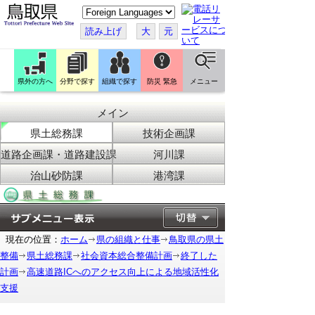
こ
の
ペ
読み上げ
大
元
ー
ジ
を
翻
訳
県外の方へ
分野で探す
組織で探す
防災 緊急
メニュー
す
る
メイン
県土総務課
技術企画課
道路企画課・道路建設課
河川課
治山砂防課
港湾課
現在の位置：
ホーム
県の組織と仕事
鳥取県の県土
整備
県土総務課
社会資本総合整備計画
終了した
計画
高速道路ICへのアクセス向上による地域活性化
支援