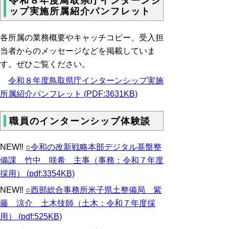
令和８年度鳥取県庁インターンシ
ップ実施所属紹介パンフレット
各所属の業務概要やキャッチコピー、受入担
当者からのメッセージなどを掲載していま
す。
ぜひご覧ください。
令和８年度鳥取県庁インターンシップ実施
所属紹介パンフレット (PDF:3631KB)
職員のインターンシップ体験談
NEW‼
○令和の改新戦略本部デジタル基盤整
備課 竹中 咲希 主事（事務：令和７年度
採用） (pdf:3354KB)
NEW‼
○西部総合事務所米子県土整備局 紫
藤 涼介 土木技師（土木：令和７年度採
用） (pdf:525KB)