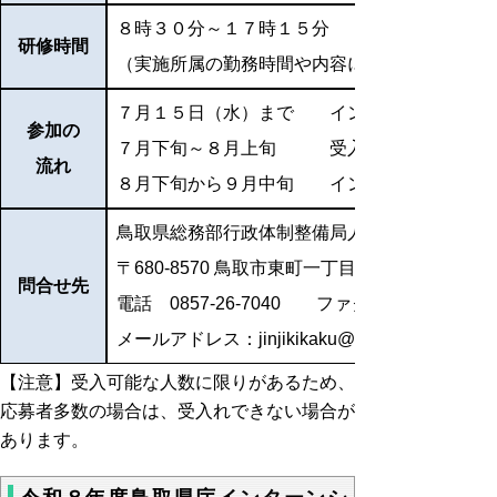
８時３０分～１７時１５分
研修時間
（実施所属の勤務時間や内容により異なる場合
７月１５日（水）まで インターンシップ受
参加の
７月下旬～８月上旬 受入者決定・受入内
流れ
８月下旬から９月中旬 インターンシップ実
鳥取県総務部行政体制整備局人事企画課
〒680-8570 鳥取市東町一丁目220（県庁本庁舎
問合せ先
電話 0857-26-7040 ファクシミリ 0857-26
メールアドレス：jinjikikaku@pref.tottori.lg.jp
【注意】受入可能な人数に限りがあるため、
応募者多数の場合は、受入れできない場合が
あります。