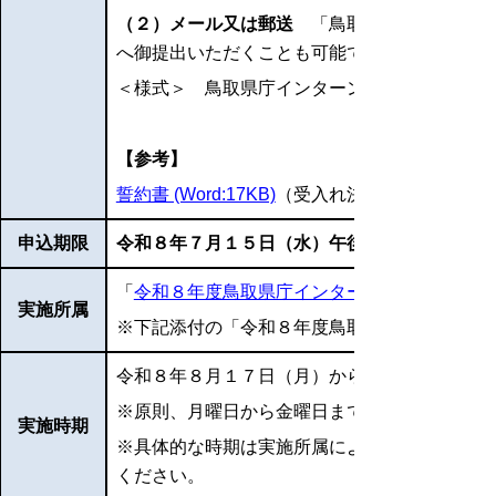
（２）メール又は郵送
「鳥取県庁インターン
へ御提出いただくことも可能です。
＜様式＞
鳥取県庁インターンシップ実習申込
【参考】
誓約書 (Word:17KB)
（受入れ決定後に提出いた
申込期限
令和８年７月１５日（水）午後５時まで
「
令和８年度鳥取県庁インターンシップ実施予定所属一
実施所属
※下記添付の「令和８年度鳥取県庁インターン
令和８年８月１７日（月）から同年９月１８日
※原則、月曜日から金曜日までの５日間
実施時期
※具体的な時期は実施所属によって異なります
ください。