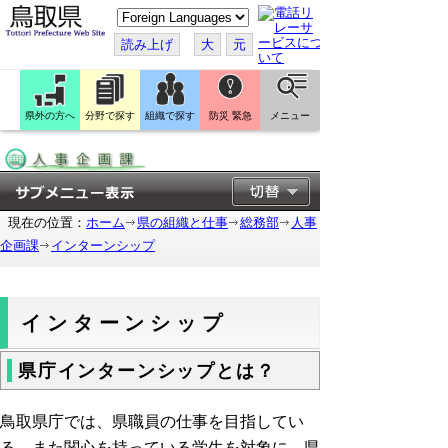
こ
の
ペ
読み上げ
大
元
ー
ジ
を
翻
訳
県外の方へ
分野で探す
組織で探す
防災 緊急
メニュー
す
る
現在の位置：
ホーム
県の組織と仕事
総務部
人事
企画課
インターンシップ
インターンシップ
県庁インターンシップとは？
鳥取県庁では、県職員の仕事を目指してい
る、また関心を持っている学生を対象に、県