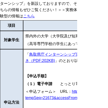
ターンシップ」を新設しておりますので、そ
ちらの情報もぜひご覧ください！＞＞実務体
験型の情報は
こちら
項目
県内外の大学（大学院及び短期大学を含む。）
対象学生
（高等専門学校の学生にあっては、第４学年以
「
鳥取県庁インターンシップ実施要綱（PDF:161
き（PDF:202KB)
」のとおり以下のいずれかの
【申込手順】
（１）電子申請
とっとり電子申請サービス
＜申込フォーム＞
URL：
https://apply.e-tumo.jp
tempSeq=21673&accessFrom=
申込方法