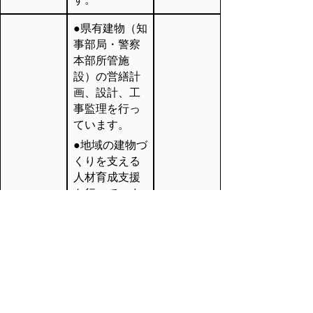
●県有建物（知
事部局・警察
本部所管施
設）の営繕計
画、設計、工
事監理を行っ
ています。
●地域の建物づ
くりを支える
人材育成支援
を行っていま
す。
●県産木材と県
産技術の活用
一般営繕
に関する業務
0857-26-
担当
を行っていま
7014
す。
●県有施設の石