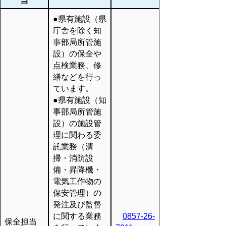
当
●県有施設（県
庁舎を除く知
事部局所管施
設）の保全や
点検業務、修
繕などを行っ
ています。
●県有施設（知
事部局所管施
設）の施設管
理に関わる委
託業務（清
掃・消防設
備・昇降機・
電気工作物の
保安管理）の
発注及び監督
に関する業務
0857-26-
保全担当