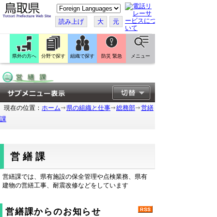
こ
の
ペ
読み上げ
大
元
ー
ジ
を
翻
訳
県外の方へ
分野で探す
組織で探す
防災 緊急
メニュー
す
る
現在の位置：
ホーム
県の組織と仕事
総務部
営繕
課
営繕課
営繕課では、県有施設の保全管理や点検業務、県有
建物の営繕工事、耐震改修などをしています
営繕課からのお知らせ