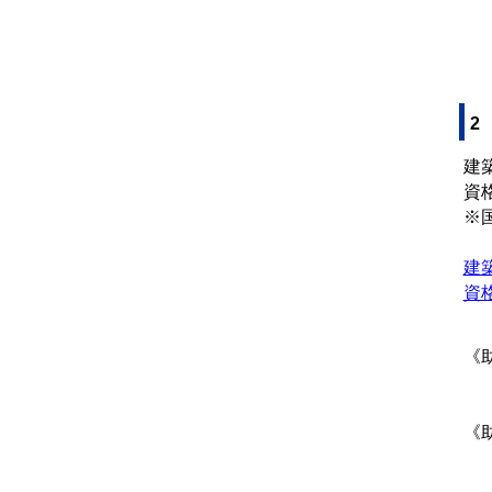
2
建
資
※
建築
資格
（
《
民
《
建