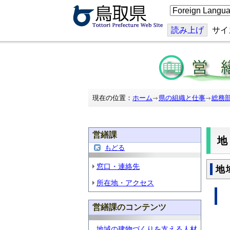
こ
の
ペ
ー
読み上げ
サイ
ジ
を
翻
訳
す
る
現在の位置：
ホーム
県の組織と仕事
総務
営繕課
もどる
窓口・連絡先
地
所在地・アクセス
営繕課のコンテンツ
地域の建物づくりを支える人材