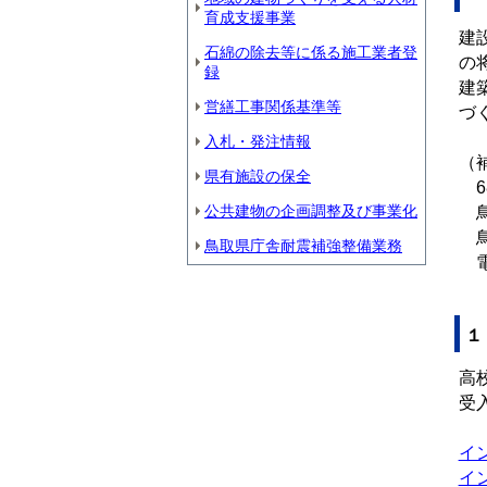
育成支援事業
建
石綿の除去等に係る施工業者登
の
録
建
営繕工事関係基準等
づ
入札・発注情報
（
県有施設の保全
68
公共建物の企画調整及び事業化
鳥
鳥
鳥取県庁舎耐震補強整備業務
１
高
受
イン
イ