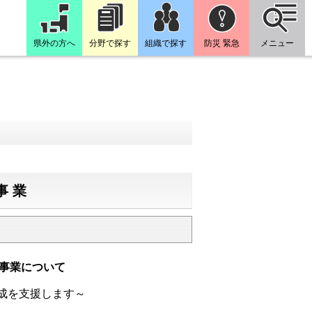
県外の方へ
分野で探す
組織で探す
防災 緊急
メニュー
事業
事業について
成を支援します～