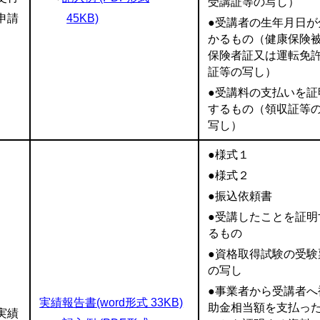
受講証等の写し）
申請
45KB)
●受講者の生年月日が
かるもの（健康保険
保険者証又は運転免
証等の写し）
●受講料の支払いを証
するもの（領収証等
写し）
●様式１
●様式２
●振込依頼書
●受講したことを証明
るもの
●資格取得試験の受験
の写し
●事業者から受講者へ
実績報告書(word形式 33KB)
助金相当額を支払っ
実績