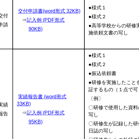
●様式１
交付申請書(word形式 32KB)
交付
●様式２
⇒
記入例 (PDF形式
申請
●高等学校からの研修
90KB)
施依頼文書の写し
●様式１
●様式２
●振込依頼書
●研修を実施したこと
証するもの（１点で可
実績報告書 (word形式
〔例〕
33KB)
実績
〇研修で使用した資料
⇒
記入例 (PDF形式
報告
写し
95KB)
〇研修生が記録した研
日誌の写し