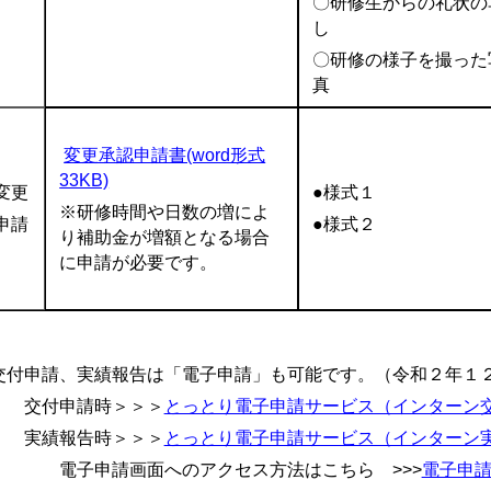
〇研修生からの礼状の
し
〇研修の様子を撮った
真
変更承認申請書(word形式
33KB)
変更
●様式１
※研修時間や日数の増によ
申請
●様式２
り補助金が増額となる場合
に申請が必要です。
交付申請、実績報告は「電子申請」も可能です。（令和２年１
付申請時＞＞＞
とっとり電子申請サービス（インターン
績報告時＞＞＞
とっとり電子申請サービス（インターン
子申請画面へのアクセス方法はこちら >>>
電子申請ア