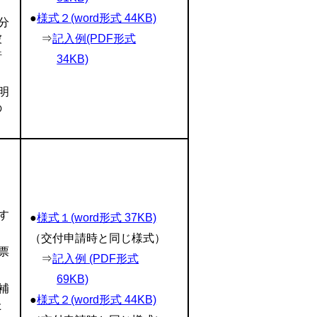
●
様式２(word形式 44KB)
分
被
⇒
記入例(PDF形式
許
34KB)
明
の
す
●
様式１(word形式 37KB)
（交付申請時と同じ様式）
票
⇒
記入例 (PDF形式
69KB)
補
●
様式２(word形式 44KB)
た