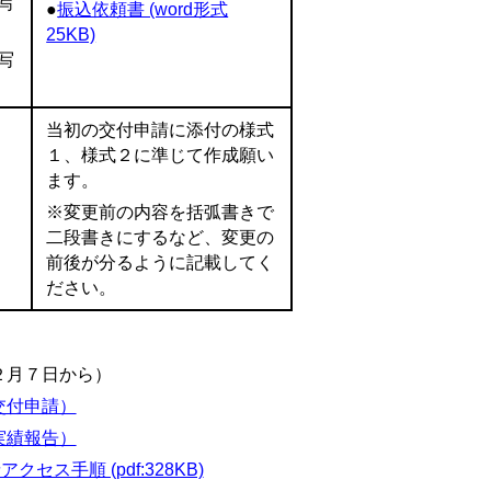
写
●
振込依頼書 (word形式
25KB)
写
当初の交付申請に添付の様式
１、様式２に準じて作成願い
ます。
※変更前の内容を括弧書きで
二段書きにするなど、変更の
前後が分るように記載してく
ださい。
２月７日から）
交付申請）
実績報告）
クセス手順 (pdf:328KB)