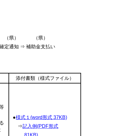
 （県） （県）
 確定通知 ⇒ 補助金支払い
添付書類（様式ファイル）
等
●
様式１(word形式 37KB)
る
⇒
記入例(PDF形式
は
81KB)