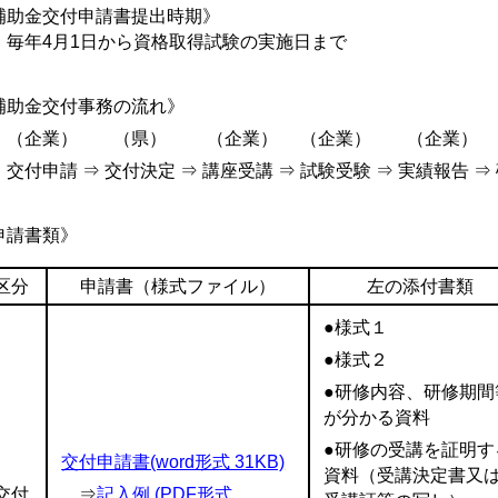
補助金交付申請書提出時期》
年4月1日から資格取得試験の実施日まで
補助金交付事務の流れ》
企業） （県） （企業） （企業） （企業）
付申請 ⇒ 交付決定 ⇒ 講座受講 ⇒ 試験受験 ⇒ 実績報告 ⇒
申請書類》
区分
申請書（様式ファイル）
左の添付書類
●様式１
●様式２
●研修内容、研修期間
が分かる資料
●研修の受講を証明す
交付申請書(word形式 31KB)
資料（受講決定書又
交付
⇒
記入例 (PDF形式