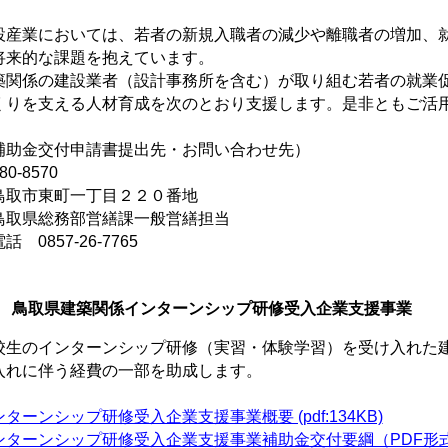
設産業においては、若者の新規入職者の減少や離職者の増加、
将来的な課題を抱えています。
築関係の建設業者（設計事務所を含む）が取り組む若者の就業
くりを支える人材育成を次のとおり支援します。是非ともご活
補助金交付申請書提出先・お問い合わせ先）
0-8570
取市東町一丁目２２０番地
取県総務部営繕課一般営繕担当
電話
0857-26-7765
 鳥取県建築関係インターンシップ研修受入企業支援事業
校生のインターンシップ研修（実習・体験学習）を受け入れた
入れに伴う経費の一部を助成します。
ターンシップ研修受入企業支援事業概要 (pdf:134KB)
ンターンシップ研修受入企業支援事業補助金交付要綱（PDF形式 