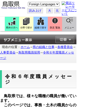
こ
の
ペ
読み上げ
大
元
ー
ジ
を
翻
訳
県外の方へ
分野で探す
組織で探す
防災 緊急
メニュー
す
る
現在の位置：
ホーム
県の組織と仕事
各種委員会
人事委員会
鳥取県職員採用
令和６年度職員メッセ
ージ
令和６年度職員メッセー
ジ
鳥取県では、様々な職種の職員が働いてい
ます。
このページでは、事務・土木の職員からの