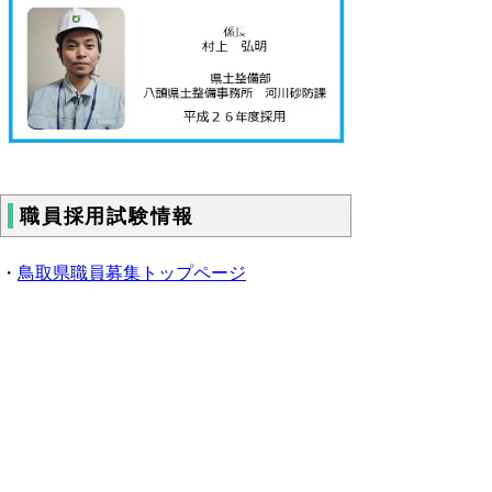
職員採用試験情報
・
鳥取県職員募集トップページ
・
職員採用総合案内
・
職種紹介
・
職員メ
ッセージ
・
説明会情報
・
SNS・メルマ
ガ
・
各試験情報
・
合格発表
・
過去の実施結
果
・
過去の試験の例題
・
令和８年度鳥取県職員・警察官採用試験実