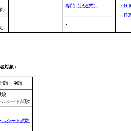
専門（記述式）
・R0
象)
・R0
-
)
者対象）
問題・例題
試験
ールシート試験
ールシート試験