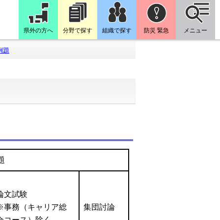
県外の方へ
分野で探す
組織で探す
防災 緊急
メニュー
例題
題
論文試験
※事務（キャリア総
集団討論
合コース）除く