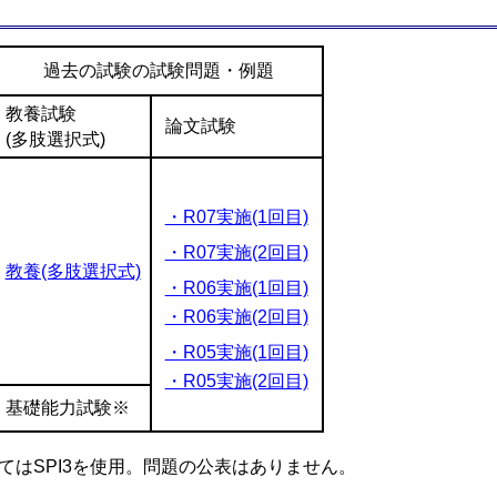
過去の試験の試験問題・例題
教養試験
論文試験
(多肢選択式)
・R07実施(1回目)
・R07実施(2回目)
教養(多肢選択式)
・R06実施(1回目)
・R06実施(2回目)
・R05実施(1回目)
・R05実施(2回目)
基礎能力試験※
てはSPI3を使用。問題の公表はありません。