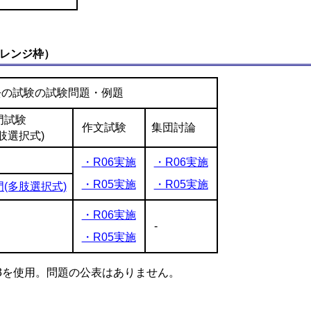
レンジ枠）
去の試験の試験問題・例題
門試験
作文試験
集団討論
肢選択式)
・R06実施
・R06実施
・R05実施
・R05実施
門(多肢選択式)
・R06実施
-
・R05実施
I3を使用。問題の公表はありません。