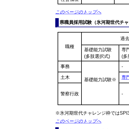
このページのトップへ
県職員採用試験（氷河期世代チャ
過
職種
基礎能力試験
専
(多肢選択式)
(多
事務
-
土木
専
基礎能力試験※
警察行政
-
※氷河期世代チャレンジ枠ではSP
このページのトップへ