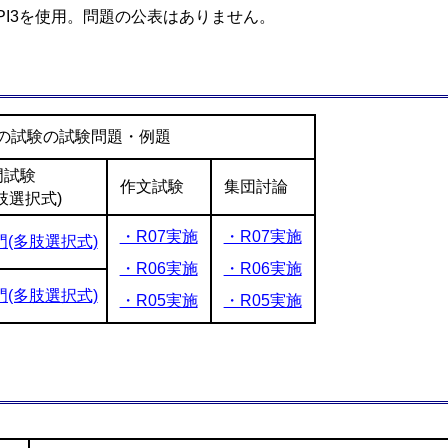
PI3を使用。問題の公表はありません。
の試験の試験問題・例題
門試験
作文試験
集団討論
肢選択式)
・R07実施
・R07実施
門(多肢選択式)
・R06実施
・R06実施
門(多肢選択式)
・R05実施
・R05実施