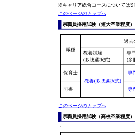
※キャリア総合コースについてはS
このページのトップへ
県職員採用試験（短大卒業程度）
過去
職種
教養試験
専
(多肢選択式)
(多
保育士
専
教養(多肢選択式)
司書
専
このページのトップへ
県職員採用試験（高校卒業程度）