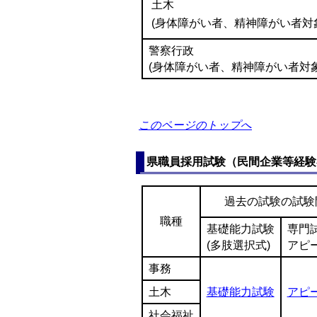
土木
(身体障がい者、精神障がい者対
警察行政
(身体障がい者、精神障がい者対象
このページのトップへ
県職員採用試験（民間企業等経験
過去の試験の試験
職種
基礎能力試験
専門
(多肢選択式)
アピ
事務
土木
基礎能力試験
アピ
社会福祉