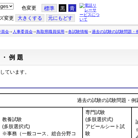
色変更
標準
黒
青
ズ変更
大
きくする
元
にもどす
委員会
人事委員会
鳥取県職員採用
各試験情報
過去の試験の試験問題・
題・例題
しています。
過去の試験の試験問題・例
専門試験
教養試験
(多肢選択式)
(多肢選択式)
アピールシート試
※事務（一般コース、総合分野コ
験