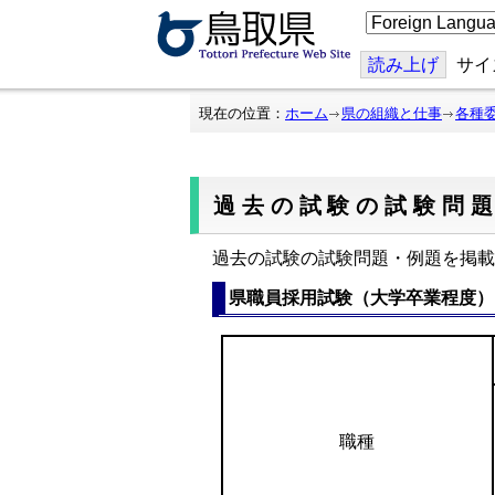
こ
の
ペ
ー
読み上げ
サイ
ジ
を
翻
現在の位置：
ホーム
県の組織と仕事
各種
訳
す
る
過去の試験の試験問
過去の試験の試験問題・例題を掲載
県職員採用試験（大学卒業程度）
職種