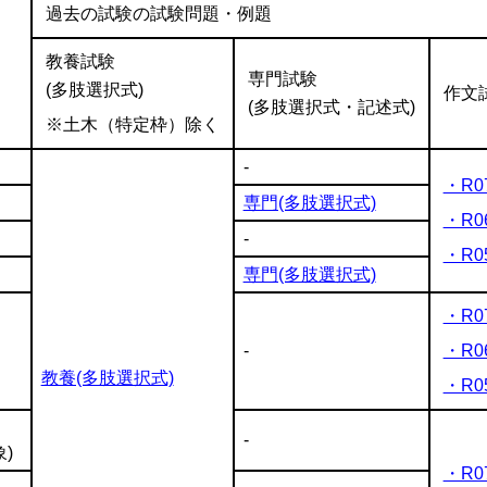
過去の試験の試験問題・例題
教養試験
専門試験
(多肢選択式)
作文
(多肢選択式・記述式)
※土木（特定枠）除く
-
・R0
専門(多肢選択式)
・R0
-
・R0
専門(多肢選択式)
・R0
-
・R0
教養(多肢選択式)
・R0
-
)
・R0