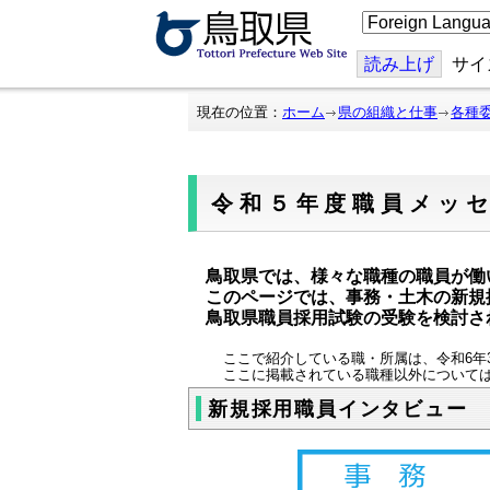
こ
の
ペ
ー
読み上げ
サイ
ジ
を
翻
現在の位置：
ホーム
県の組織と仕事
各種
訳
す
る
令和５年度職員メッ
鳥取県では、様々な職種の職員が働
このページでは、事務・土木の新規
鳥取県職員採用試験の受験を検討さ
ここで紹介している職・所属は、令和6年
ここに掲載されている職種以外について
新規採用職員インタビュー