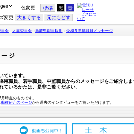
色変更
標準
黒
青
ズ変更
大
きくする
元
にもどす
委員会
人事委員会
鳥取県職員採用
令和５年度職員メッセージ
セージ
いています。
採用職員、若手職員、中堅職員からのメッセージをご紹介しま
れているかたは、是非ご覧ください。
3月時点のものです。
は
職種紹介のページ
から過去のインタビューをご覧いただけます。