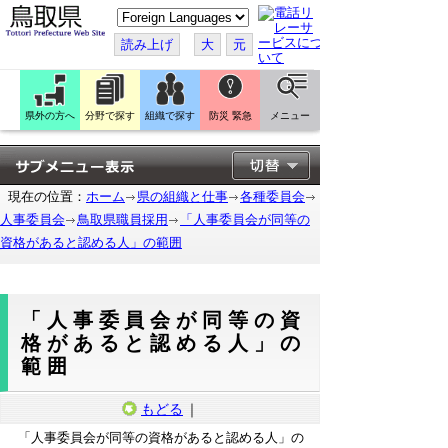
こ
の
ペ
読み上げ
大
元
ー
ジ
を
翻
訳
県外の方へ
分野で探す
組織で探す
防災 緊急
メニュー
す
る
現在の位置：
ホーム
県の組織と仕事
各種委員会
人事委員会
鳥取県職員採用
「人事委員会が同等の
資格があると認める人」の範囲
「人事委員会が同等の資
格があると認める人」の
範囲
もどる
｜
「人事委員会が同等の資格があると認める人」の