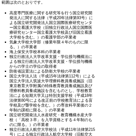
範囲は次のとおりです。
高度専門医療に関する研究等を行う国立研究開
発法人に関する法律（平成20年法律第93号）に
よる国立研究開発法人国立国際医療研究センタ
ー国立看護大学校（旧独立行政法人国立国際医
療研究センター国立看護大学校及び旧国立看護
大学校を含む。）の看護学部の卒業者
気象大学校大学部（修業年限４年のものに限
る。）の卒業者
海上保安大学校本科の卒業者
独立行政法人大学改革支援・学位授与機構法に
よる独立行政法人大学改革支援・学位授与機構
からの学士の学位の取得者
防衛省設置法による防衛大学校の卒業者
国立大学法人法（平成15年法律第112号）による
国立大学法人筑波大学理療科教員養成施設（旧
東京教育大学附属の特殊教育教員養成施設及び
理療科教員養成施設を含むものとし、学校教育
法による短期大学又は特別支援学校（平成18年
法律第80号による改正前の学校教育法による盲
学校及び聾学校を含む。）の専攻科卒業後の２
年制の課程に限る。）の卒業者
国立研究開発法人水産研究・教育機構水産大学
校（「高校３卒」を入学資格とする４年制のも
のに限る。）の卒業者
独立行政法人航空大学校法（平成11年法律第215
号）による独立行政法人航空大学校（旧航空大