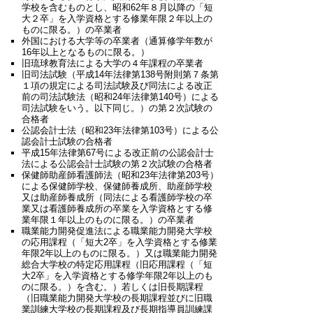
学校を含むものとし、昭和62年８月以降の「短
大２卒」を入学資格とする修業年限２年以上の
ものに限る。）の卒業者
外国における大学等の卒業者（通算修学年数が
16年以上となるものに限る。）
旧琉球教育法による大学の４年課程の卒業者
旧司法試験（平成14年法律第138号附則第７条第
１項の規定による司法試験及び同法による改正
前の司法試験法（昭和24年法律第140号）による
司法試験をいう。以下同じ。）の第２次試験の
合格者
公認会計士法（昭和23年法律第103号）による公
認会計士試験の合格者
平成15年法律第67号による改正前の公認会計士
法による公認会計士試験の第２次試験の合格者
保健師助産師看護師法（昭和23年法律第203号）
による保健師学校、保健師養成所、助産師学校
又は助産師養成所（同法による看護師学校の卒
業又は看護師養成所の卒業を入学資格とする修
業年限１年以上のものに限る。）の卒業者
職業能力開発促進法による職業能力開発大学校
の応用課程（「短大2卒」を入学資格とする修業
年限2年以上のものに限る。）又は職業能力開発
総合大学校の特定応用課程（旧応用課程（「短
大2卒」を入学資格とする修学年限2年以上のも
のに限る。）を含む。）若しくは旧長期課程
（旧職業能力開発大学校の長期課程並びに旧職
業訓練大学校の長期課程及び長期指導員訓練課