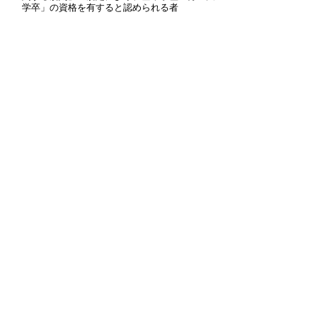
学卒」の資格を有すると認められる者
職員採用試験情報
・
鳥取県職員募集トップページ
・
職員採用総合案内
・
職種紹介
・
職員メ
ッセージ
・
説明会情報
・
SNS・メルマ
ガ
・
各試験情報
・
合格発表
・
過去の実施結
果
・
過去の試験の例題
・
令和８年度鳥取県職員・警察官採用試験実
施計画
・
「人事委員会が大学卒業と同等の資格があ
ると認める人」とは
・
勤務条件等