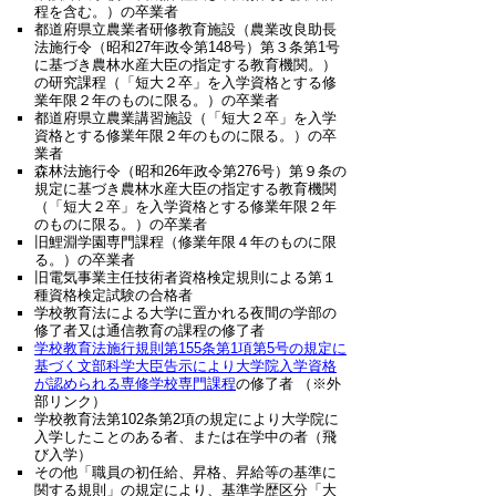
程を含む。）の卒業者
都道府県立農業者研修教育施設（農業改良助長
法施行令（昭和27年政令第148号）第３条第1号
に基づき農林水産大臣の指定する教育機関。）
の研究課程（「短大２卒」を入学資格とする修
業年限２年のものに限る。）の卒業者
都道府県立農業講習施設（「短大２卒」を入学
資格とする修業年限２年のものに限る。）の卒
業者
森林法施行令（昭和26年政令第276号）第９条の
規定に基づき農林水産大臣の指定する教育機関
（「短大２卒」を入学資格とする修業年限２年
のものに限る。）の卒業者
旧鯉淵学園専門課程（修業年限４年のものに限
る。）の卒業者
旧電気事業主任技術者資格検定規則による第１
種資格検定試験の合格者
学校教育法による大学に置かれる夜間の学部の
修了者又は通信教育の課程の修了者
学校教育法施行規則第155条第1項第5号の規定に
基づく文部科学大臣告示により大学院入学資格
が認められる専修学校専門課程
の修了者 （※外
部リンク）
学校教育法第102条第2項の規定により大学院に
入学したことのある者、または在学中の者（飛
び入学）
その他「職員の初任給、昇格、昇給等の基準に
関する規則」の規定により、基準学歴区分「大