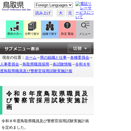
こ
の
ペ
読み上げ
大
元
ー
ジ
を
翻
訳
県外の方へ
分野で探す
組織で探す
防災 緊急
メニュー
す
る
現在の位置：
ホーム
県の組織と仕事
各種委員会
人事委員会
鳥取県職員採用
各試験情報
令和８年
度鳥取県職員及び警察官採用試験実施計画
令和８年度鳥取県職員及
び警察官採用試験実施計
画
令和８年度鳥取県職員及び警察官採用試験実施計画
を定めました。