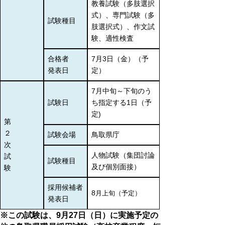
教養試験（多肢選択
式）、専門試験（多
試験種目
肢選択式）、作文試
験、適性検査
合格者
7月3日（金）（予
発表日
定）
7月中旬～下旬のう
試験日
ち指定する1日（予
定)
第
２
試験会場
鳥取県庁
次
人物試験（集団討論
試
試験種目
及び個別面接）
験
採用候補者
8
月上旬（予定）
発表日
※この試験は、9月27日（日）に実施予定の