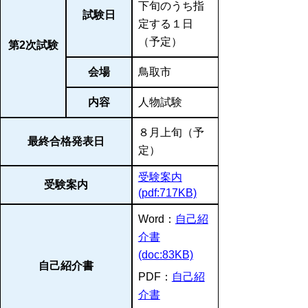
下旬のうち指
試験日
定する１日
（予定）
第2次試験
会場
鳥取市
内容
人物試験
８月上旬（予
最終合格発表日
定）
受験案内
受験案内
(pdf:717KB)
Word：
自己紹
介書
(doc:83KB)
自己紹介書
PDF：
自己紹
介書