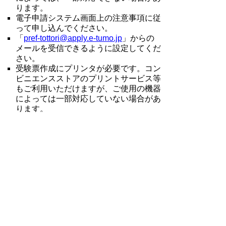
ります。
電子申請システム画面上の注意事項に従
って申し込んでください。
「
pref-tottori@apply.e-tumo.jp
」からの
メールを受信できるように設定してくだ
さい。
受験票作成にプリンタが必要です。コン
ビニエンスストアのプリントサービス等
もご利用いただけますが、ご使用の機器
によっては一部対応していない場合があ
ります。
受付期間の終了直前になると電子申請シ
ステムへのアクセスが集中し、操作がし
にくくなるおそれがありますので、お早
目に申し込んでください。
申込みが完了すると、「申込完了通知メ
ール」、「審査完了通知メール」の電子
メールが順次、申込みの際に登録したア
ドレスに送信されます。申込後直ちに
「申込完了通知メール」の電子メールが
届かない場合又は申込後２日（土曜日、
日曜日及び祝日を除く。）経っても「審