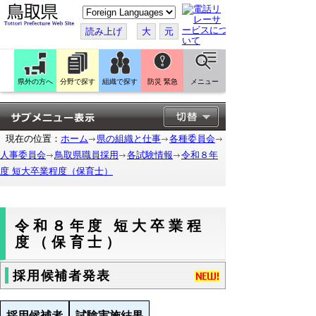
こ
の
ペ
読み上げ
大
元
ー
ジ
を
翻
訳
県外の方へ
分野で探す
組織で探す
防災 緊急
メニュー
す
る
現在の位置：
ホーム
県の組織と仕事
各種委員会
人事委員会
鳥取県職員採用
各試験情報
令和８年
度 短大卒業程度（保育士）
令和８年度 短大卒業程
度（保育士）
採用候補者発表
採用候補者
試験実施結果