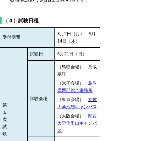
（４）試験日程
3月2日（月）～5月
受付期間
14日（木）
試験日
6月21日（日）
（鳥取会場）：鳥取
県庁
（米子会場）：
鳥取
県西部総合事務所
試験会場
（東京会場）：
立教
第
大学池袋キャンパス
１
（大阪会場）：
関西
次
大学千里山キャンパ
試
ス
験