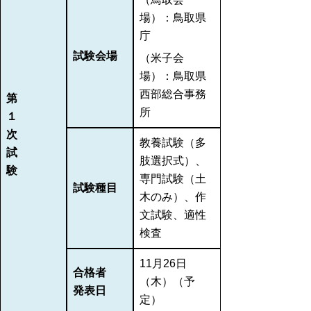
場）：鳥取県
庁
試験会場
（米子会
場）：鳥取県
西部総合事務
第
所
１
次
教養試験（多
試
肢選択式）、
験
専門試験（土
試験種目
木のみ）、作
文試験、適性
検査
11月26日
合格者
（木）（予
発表日
定）