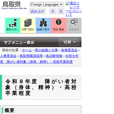
こ
の
ペ
読み上げ
大
元
ー
ジ
を
翻
訳
県外の方へ
分野で探す
組織で探す
防災 緊急
メニュー
す
る
現在の位置：
ホーム
県の組織と仕事
各種委員会
人事委員会
鳥取県職員採用
各試験情報
令和８年
度 障がい者対象（身体、精神）・高校卒業程度
令和８年度 障がい者対
象（身体、精神）・高校
卒業程度
概要