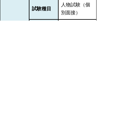
人物試験（個
試験種目
別面接）
【事務、土
木】
12月中旬（予
採用候補
定）
者
【警察行政】
発表日
12月24日
（木）（予
定）
（注１）上記内容は、申込状況等により変更
する場合があります。
（注２）また、第1次試験で実施する適性検
査の検査結果は、第2次試験の人物試験の参
考として使用します（第1次試験合格者のみ