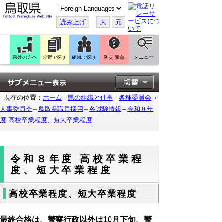
こ
の
ペ
読み上げ
大
元
ー
ジ
を
翻
訳
県外の方へ
分野で探す
組織で探す
防災 緊急
メニュー
す
る
現在の位置：
ホーム
県の組織と仕事
各種委員会
人事委員会
鳥取県職員採用
各試験情報
令和８年
度 高校卒業程度、短大卒業程度
令和８年度 高校卒業程
度、短大卒業程度
高校卒業程度、短大卒業程度
最終合格は、警察行政以外は10月下旬、警