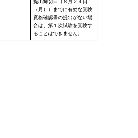
提出締切日（８月２４日
（月））までに有効な受験
資格確認書の提出がない場
合は、第１次試験を受験す
ることはできません。
司書には、職種に係る登録・資格が必要
です。（詳しくは受験案内をご覧くださ
い。）
ウ 国籍要件
日本国籍を有しない人にあっては、就労
に制限のない在留資格を取得している
か、令和9年（2027年）3月31日までに
取得見込みであれば受験可能です。ただ
し、警察行政は日本国籍が必要です。