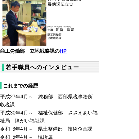
商工労働部 立地戦略課の
HP
若手職員へのインタビュー
これまでの経歴
平成27年4月～ 総務部 西部県税事務所
収税課
平成30年4月～ 福祉保健部 ささえあい福
祉局 障がい福祉課
令和 3年4月～ 県土整備部 技術企画課
令和 5年4月～ 現所属