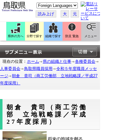
こ
の
ペ
読み上げ
大
元
ー
ジ
を
翻
訳
県外の方へ
分野で探す
組織で探す
防災 緊急
メニュー
す
る
現在の位置：
ホーム
県の組織と仕事
各種委員会
人事委員会
鳥取県職員採用
令和５年度職員メッセ
ージ
朝倉 貴司（商工労働部 立地戦略課／平成27
年度採用）
朝倉 貴司（商工労働
部 立地戦略課／平成
27年度採用）