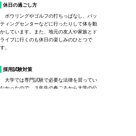
休日の過ごし方
ボウリングやゴルフの打ちっぱなし、バッ
ティングセンターなどに行ったりして体を動
かしています。また、地元の友人や家族とド
ライブに行くのも休日の楽しみのひとつで
す。
採用試験対策
大学では専門試験で必要な法律を習ってい
なかったので、３年生の春ごろから大学の公
務員講座で本格的に勉強をしていました。鳥
取県庁の試験を目標に、国家公務員などの
色々な採用試験を受けて準備しました。
面接練習は大学の講座が予約できなかった
ので、質問や深堀りの内容など自分で考えて