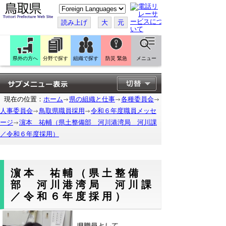
こ
の
ペ
読み上げ
大
元
ー
ジ
を
翻
訳
県外の方へ
分野で探す
組織で探す
防災 緊急
メニュー
す
る
現在の位置：
ホーム
県の組織と仕事
各種委員会
人事委員会
鳥取県職員採用
令和６年度職員メッセ
ージ
濵本 祐輔（県土整備部 河川港湾局 河川課
／令和６年度採用）
濵本 祐輔（県土整備
部 河川港湾局 河川課
／令和６年度採用）