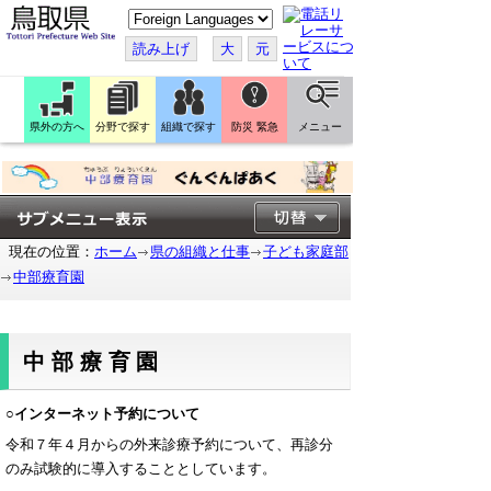
こ
の
ペ
読み上げ
大
元
ー
ジ
を
翻
訳
県外の方へ
分野で探す
組織で探す
防災 緊急
メニュー
す
る
現在の位置：
ホーム
県の組織と仕事
子ども家庭部
中部療育園
中部療育園
○インターネット予約について
令和７年４月からの外来診療予約について、再診分
のみ試験的に導入することとしています。