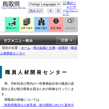
こ
の
ペ
読み上げ
大
元
ー
ジ
を
翻
訳
県外の方へ
分野で探す
組織で探す
防災 緊急
メニュー
す
る
現在の位置：
ホーム
県の組織と仕事
総務部
職員
人材開発センター
職員人材開発センター
県、市町村及び県内の一部事務組合等の職員の資
質向上及び能力開発を図るための研修を行っていま
す。
県職員の研修については、
「鳥取県職員の人材育成、能力開発に向けた基本方