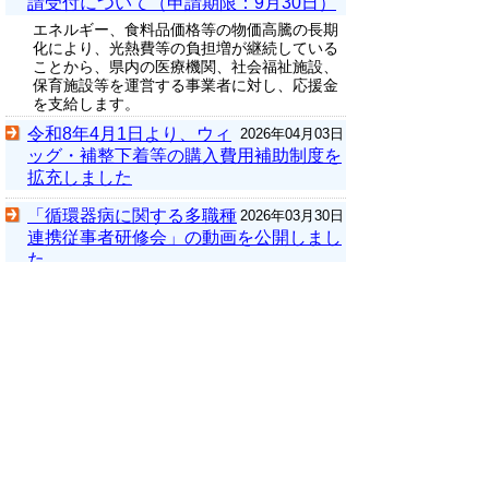
請受付について（申請期限：9月30日）
エネルギー、食料品価格等の物価高騰の長期
化により、光熱費等の負担増が継続している
ことから、県内の医療機関、社会福祉施設、
保育施設等を運営する事業者に対し、応援金
を支給します。
令和8年4月1日より、ウィ
2026年04月03日
ッグ・補整下着等の購入費用補助制度を
拡充しました
「循環器病に関する多職種
2026年03月30日
連携従事者研修会」の動画を公開しまし
た
食育推進活動知事表彰事例
2026年03月24日
集を作成しました
令和７年度学校保健統計調
2026年03月19日
査(鳥取県)確報
令和７年度 学校保健統計
2026年03月19日
調査
厚生労働省令和７年度補正
2026年03月18日