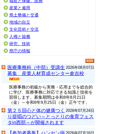
福祉と保健、医療
産業と雇用
県土整備と交通
地域の自立
文化芸術と交流
人権と協働
研究、技術
県庁の情報
医療事務科（中部）受講生
2026年08月07日
募集 産業人材育成センター倉吉校
医療事務の初級から実務・応用までを総合的
に学び、医療事務に対応できる知識と技術を
習得します。募集期間は令和8年8月21日
（金）～令和8年9月25日（金）正午です。
第２５回心と体の健康つく
2026年07月24日
り提唱のつどい～とっとりの食育フェス
タin西部～が開催されます
【参加者募集】ハンセン病
2026年07月16日