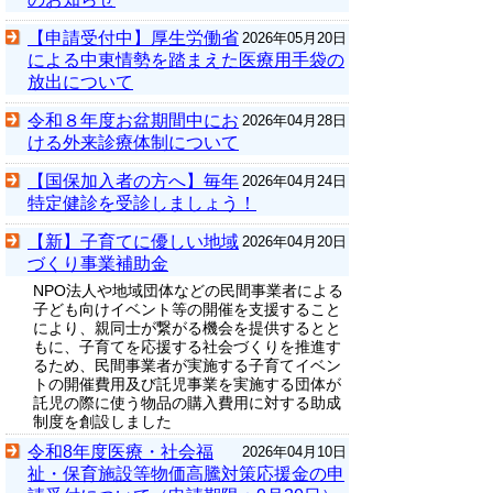
【申請受付中】厚生労働省
2026年05月20日
による中東情勢を踏まえた医療用手袋の
放出について
令和８年度お盆期間中にお
2026年04月28日
ける外来診療体制について
【国保加入者の方へ】毎年
2026年04月24日
特定健診を受診しましょう！
【新】子育てに優しい地域
2026年04月20日
づくり事業補助金
NPO法人や地域団体などの民間事業者による
子ども向けイベント等の開催を支援すること
により、親同士が繋がる機会を提供するとと
もに、子育てを応援する社会づくりを推進す
るため、民間事業者が実施する子育てイベン
トの開催費用及び託児事業を実施する団体が
託児の際に使う物品の購入費用に対する助成
制度を創設しました
令和8年度医療・社会福
2026年04月10日
祉・保育施設等物価高騰対策応援金の申