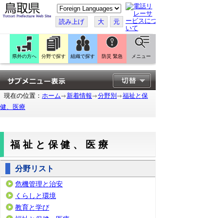
こ
の
ペ
読み上げ
大
元
ー
ジ
を
翻
訳
県外の方へ
分野で探す
組織で探す
防災 緊急
メニュー
す
る
現在の位置：
ホーム
新着情報
分野別
福祉と保
健、医療
福祉と保健、医療
分野リスト
危機管理と治安
くらしと環境
教育と学び