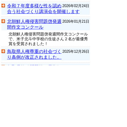
令和７年度多様な性を認め
2026年02月24日
合う社会づくり講演会を開催します
北朝鮮人権侵害問題啓発週
2026年01月21日
間作文コンクール
北朝鮮人権侵害問題啓発週間作文コンクール
で、米子北斗中学校の生徒さん２名が最優秀
賞を受賞されました！
鳥取県人権尊重の社会づく
2025年12月26日
り条例が改正されました。
鳥取県拉致問題等の早期解
2025年12月26日
決を目指す取組の推進に関する条例を制
定しました。
国民のつどい（令和７年１
2025年12月17日
１月２４日（月・振替休日））を開催し
ました。
R7人権啓発DVD上映＆ミ
2025年12月17日
ニコンサートを開催しました（令和7年
12月6日(土））