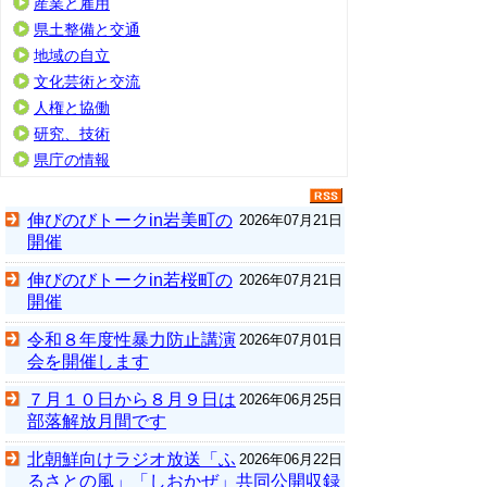
産業と雇用
県土整備と交通
地域の自立
文化芸術と交流
人権と協働
研究、技術
県庁の情報
伸びのびトークin岩美町の
2026年07月21日
開催
伸びのびトークin若桜町の
2026年07月21日
開催
令和８年度性暴力防止講演
2026年07月01日
会を開催します
７月１０日から８月９日は
2026年06月25日
部落解放月間です
北朝鮮向けラジオ放送「ふ
2026年06月22日
るさとの風」「しおかぜ」共同公開収録