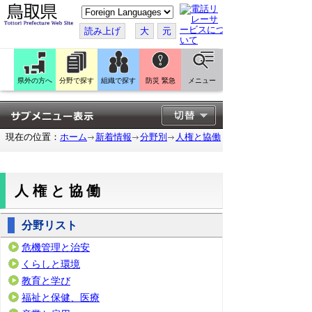
こ
の
ペ
読み上げ
大
元
ー
ジ
を
翻
訳
県外の方へ
分野で探す
組織で探す
防災 緊急
メニュー
す
る
現在の位置：
ホーム
新着情報
分野別
人権と協働
人権と協働
分野リスト
危機管理と治安
くらしと環境
教育と学び
福祉と保健、医療