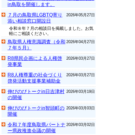
in鳥取を開催します。
７月の鳥取県LGBTQ寄り
2026年05月27日
添い相談窓口開設日
令和８年７月の相談日を掲載しました。お気
軽にご相談ください。
鳥取県人権意識調査（令和
2026年04月27日
７年５月）
R8県民企画による人権啓
2026年03月27日
発事業
R8人権尊重の社会づくり
2026年03月27日
啓発活動支援事業補助金
伸びのびトークin日吉津村
2026年03月19日
の開催
伸びのびトークin智頭町の
2026年03月03日
開催
令和７年度鳥取県パートナ
2026年03月02日
ー県政推進会議の開催