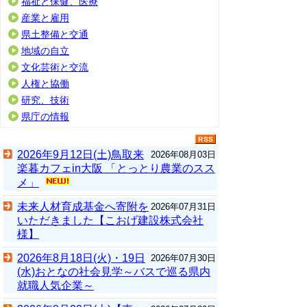
福祉と保健、医療
産業と雇用
県土整備と交通
地域の自立
文化芸術と交流
人権と協働
研究、技術
県庁の情報
2026年9月12日(土)鳥取来
2026年08月03日
楽暮カフェin大阪 「とっとり農業のスス
メ」
未来人材育成基金へ寄附を
2026年07月31日
いただきました【こおげ建設株式会社
様】
2026年8月18日(火)・19日
2026年07月30日
(水)おとなの社会見学～バスで巡る県内
就職人気企業～