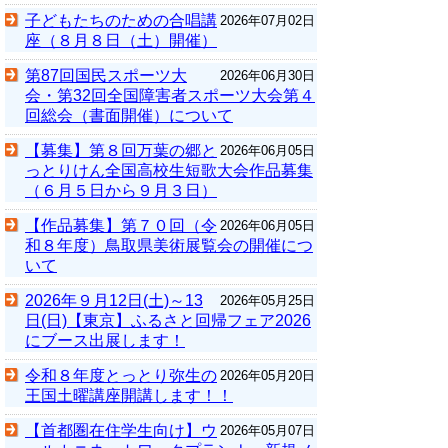
子どもたちのための合唱講
2026年07月02日
座（８月８日（土）開催）
第87回国民スポーツ大
2026年06月30日
会・第32回全国障害者スポーツ大会第４
回総会（書面開催）について
【募集】第８回万葉の郷と
2026年06月05日
っとりけん全国高校生短歌大会作品募集
（６月５日から９月３日）
【作品募集】第７０回（令
2026年06月05日
和８年度）鳥取県美術展覧会の開催につ
いて
2026年９月12日(土)～13
2026年05月25日
日(日)【東京】ふるさと回帰フェア2026
にブース出展します！
令和８年度とっとり弥生の
2026年05月20日
王国土曜講座開講します！！
【首都圏在住学生向け】ウ
2026年05月07日