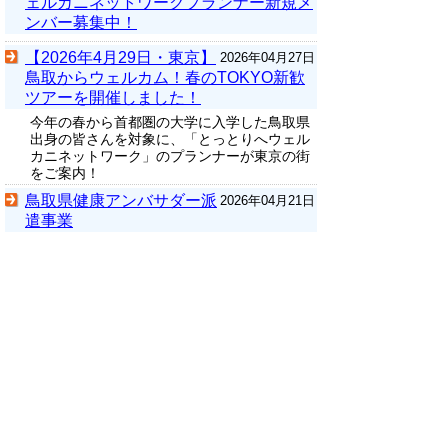
ェルカニネットワークプランナー新規メ
ンバー募集中！
【2026年4月29日・東京】
2026年04月27日
鳥取からウェルカム！春のTOKYO新歓
ツアーを開催しました！
今年の春から首都圏の大学に入学した鳥取県
出身の皆さんを対象に、「とっとりへウェル
カニネットワーク」のプランナーが東京の街
をご案内！
鳥取県健康アンバサダー派
2026年04月21日
遣事業
【3月27日（金）開催】と
2026年03月23日
っトリビア～鳥取あるある博～を大阪で
開催します！
令和８年度会計年度任用職
2026年03月13日
員（スポーツ指導員）採用試験日程
【未来人材育成奨学金支援
2026年03月09日
事業】ご寄附いただいた企業の皆様をご
紹介