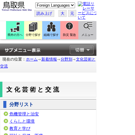
こ
の
ペ
読み上げ
大
元
ー
ジ
を
翻
訳
県外の方へ
分野で探す
組織で探す
防災 緊急
メニュー
す
る
現在の位置：
ホーム
新着情報
分野別
文化芸術と
交流
文化芸術と交流
分野リスト
危機管理と治安
くらしと環境
教育と学び