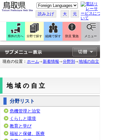
こ
の
ペ
読み上げ
大
元
ー
ジ
を
翻
訳
県外の方へ
分野で探す
組織で探す
防災 緊急
メニュー
す
る
現在の位置：
ホーム
新着情報
分野別
地域の自立
地域の自立
分野リスト
危機管理と治安
くらしと環境
教育と学び
福祉と保健、医療