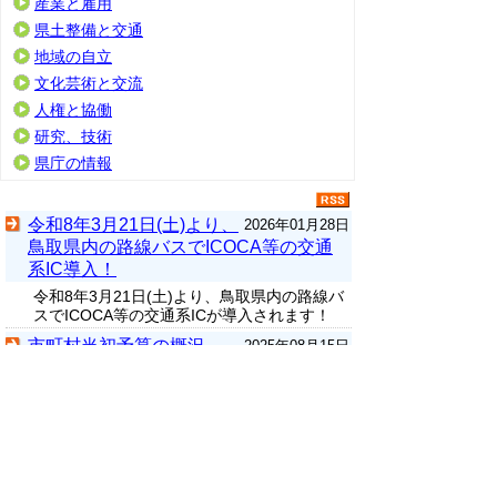
産業と雇用
県土整備と交通
地域の自立
文化芸術と交流
人権と協働
研究、技術
県庁の情報
令和8年3月21日(土)より、
2026年01月28日
鳥取県内の路線バスでICOCA等の交通
系IC導入！
令和8年3月21日(土)より、鳥取県内の路線バ
スでICOCA等の交通系ICが導入されます！
市町村当初予算の概況
2025年08月15日
▲ページ上部に戻る
と
個人情報保護
|
リンクについて
|
著作権に
り
ついて
|
アクセシビリティ