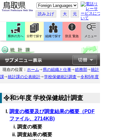
こ
の
ペ
読み上げ
大
元
ー
ジ
を
翻
訳
県外の方へ
分野で探す
組織で探す
防災 緊急
メニュー
す
る
現在の位置：
ホーム
県の組織と仕事
総務部
統計
課
統計課の公表統計
学校保健統計調査
令和5年度
令和5年度 学校保健統計調査
調査の概要及び調査結果の概要（PDF
ファイル、2714KB)
調査の概要
調査結果の概要