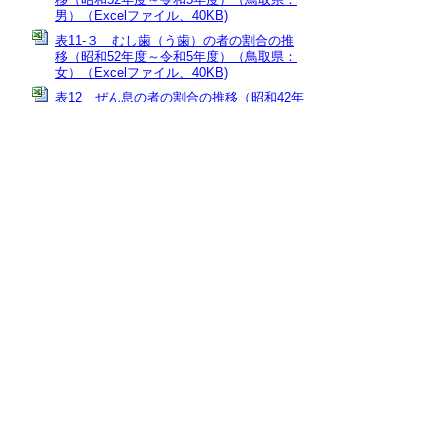
男）（Excelファイル、40KB)
表11-３ むし歯（う歯）の者の割合の推
移（昭和52年度～令和5年度）（鳥取県：
女）（Excelファイル、40KB)
表12 ぜん息の者の割合の推移（昭和42年
度～令和5年度）（鳥取県）（Excelファイ
ル、59KB)
表13 都道府県別 相談員の配置状況（令
和5年度）（Excelファイル、38KB)
表14 都道府県別 スクールカウンセラー
の配置状況（令和5年度）（Excelファイ
ル、37KB)
要約ダウンロード （PDFファイル、
668KB)
本文ダウンロード （PDFファイル、
3040KB)
当ホームページに掲載している統計データ等
の一部は、Excel形式、またはPDF形式で提