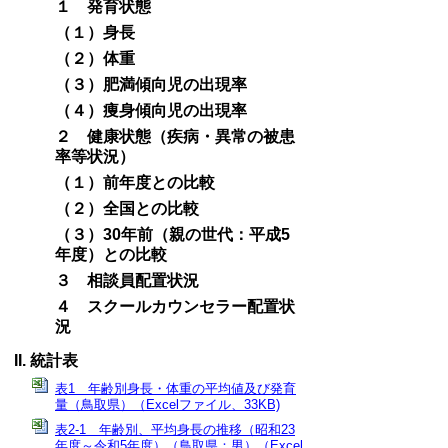
１ 発育状態
（１）身長
（２）体重
（３）肥満傾向児の出現率
（４）痩身傾向児の出現率
２ 健康状態（疾病・異常の被患
率等状況）
（１）前年度との比較
（２）全国との比較
（３）30年前（親の世代：平成5
年度）との比較
３ 相談員配置状況
４ スクールカウンセラー配置状
況
統計表
表1 年齢別身長・体重の平均値及び発育
量（鳥取県）（Excelファイル、33KB)
表2-1 年齢別、平均身長の推移（昭和23
年度～令和5年度）（鳥取県：男）（Excel