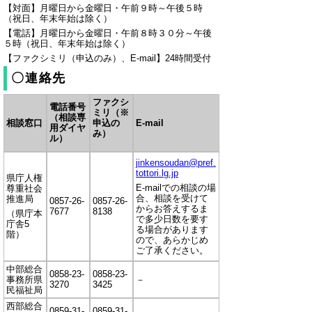
【対面】月曜日から金曜日・午前９時～午後５時
（祝日、年末年始は除く）
【電話】月曜日から金曜日・午前８時３０分～午後
５時（祝日、年末年始は除く）
【ファクシミリ（申込のみ）、E-mail】24時間受付
〇連絡先
ファクシ
電話番号
ミリ（※
（相談専
相談窓口
申込の
E-mail
用ダイヤ
み）
ル）
jinkensoudan@pref.
tottori.lg.jp
県庁人権
E-mailでの相談の場
尊重社会
合、相談を受けて
推進局
0857-26-
0857-26-
からお答えするま
7677
8138
（県庁本
で多少日数を要す
庁舎5
る場合があります
階）
ので、あらかじめ
ご了承ください。
中部総合
0858-23-
0858-23-
事務所県
－
3270
3425
民福祉局
西部総合
0859-31-
0859-31-