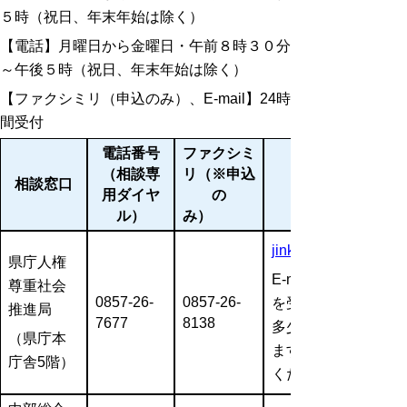
５時（祝日、年末年始は除く）
【電話】月曜日から金曜日・午前８時３０分
～午後５時（祝日、年末年始は除く）
【ファクシミリ（申込のみ）、E-mail】24時
間受付
電話番号
ファクシミ
（相談専
リ（※申込
相談窓口
用ダイヤ
の
ル）
み）
jinkensoudan@pref.tot
県庁人権
E-mailでの相談の
尊重社会
0857-26-
0857-26-
を受けてからお答え
推進局
7677
8138
多少日数を要する場
（県庁本
ますので、あらかじ
庁舎5階）
ください。