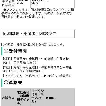
事務所県
－
9649
9639
民福祉局
※ファクシミリは、個人情報取扱の観点から、ご相
談の申込のみの受付とします。その後、相談方法や
日時等をご相談の上決定します。
同和問題・部落差別相談窓口
同和問題・部落差別に関する相談に応じます。
〇受付時間
【対面】月曜日から金曜日・午前９時～午後５時
（祝日、年末年始は除く）
【電話】月曜日から金曜日・午前８時３０分～午後
５時（祝日、年末年始は除く）
【ファクシミリ（申込のみ）、E-mail】24時間受付
〇連絡先
ファクシ
電話番号
ミリ（※
（相談専
相談窓口
申込の
E-mail
用ダイヤ
み）
ル）