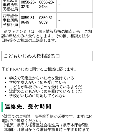
中部総合
0858-23-
0858-23-
事務所県
－
3270
3425
民福祉局
西部総合
0859-31-
0859-31-
事務所県
－
9649
9639
民福祉局
※ファクシミリは、個人情報取扱の観点から、ご相
談の申込のみの受付とします。その後、相談方法や
日時等をご相談の上決定します。
こどもいじめ人権相談窓口
子どものいじめに関するご相談に応じます。
学校で同級生からいじめを受けている
学校で友人がいじめを受けている
こどもが学校でいじめを受けているようだ
近所のこどもがいじめを受けているようだ
学校がいじめに対応してくれない
連絡先、受付時間
○対面でのご相談 ※事前予約が必要です。まずはお
電話でご連絡ください。
〈場所〉県庁人権尊重社会推進局（県庁本庁舎5階）
〈時間〉月曜日から金曜日午前９時～午後５時まで