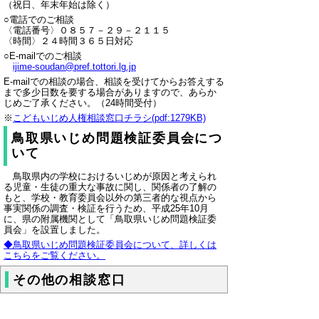
（祝日、年末年始は除く）
○電話でのご相談
〈電話番号〉０８５７－２９－２１１５
〈時間〉２４時間３６５日対応
○E-mailでのご相談
ijime-soudan@pref.tottori.lg.jp
E-mailでの相談の場合、相談を受けてからお答えする
まで多少日数を要する場合がありますので、あらか
じめご了承ください。（24時間受付）
※
こどもいじめ人権相談窓口チラシ(pdf:1279KB)
鳥取県いじめ問題検証委員会につ
いて
鳥取県内の学校におけるいじめが原因と考えられ
る児童・生徒の重大な事故に関し、関係者の了解の
もと、学校・教育委員会以外の第三者的な視点から
事実関係の調査・検証を行うため、平成25年10月
に、県の附属機関として
「鳥取県いじめ問題検証委
員会」を設置しました。
◆鳥取県いじめ問題検証委員会について、詳しくは
こちらをご覧ください。
その他の相談窓口