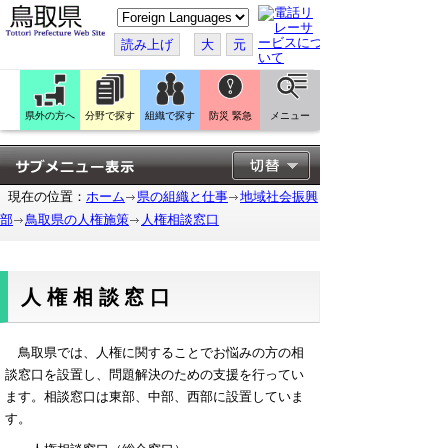
こ
の
ペ
読み上げ
大
元
ー
ジ
を
翻
訳
県外の方へ
分野で探す
組織で探す
防災 緊急
メニュー
す
る
現在の位置：
ホーム
県の組織と仕事
地域社会振興
部
鳥取県の人権施策
人権相談窓口
人権相談窓口
鳥取県では、人権に関することでお悩みの方の相
談窓口を設置し、問題解決のための支援を行ってい
ます。相談窓口は東部、中部、西部に設置していま
す。