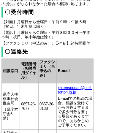
の提供」がなされなかった場合の相談に応じます。
〇受付時間
【対面】月曜日から金曜日・午前９時～午後５時
（祝日、年末年始は除く）
【電話】月曜日から金曜日・午前８時３０分～午後
５時（祝日、年末年始は除く）
【ファクシミリ（申込のみ）、E-mail】24時間受付
〇連絡先
ファクシ
電話番号
ミリ（※
（相談専
相談窓口
申込の
E-mail
用ダイヤ
み）
ル）
jinkensoudan@pref.
tottori.lg.jp
県庁人権
E-mailでの相談の場
尊重社会
合、相談を受けて
推進局
0857-26-
0857-26-
からお答えするま
7677
8138
（県庁本
で多少日数を要す
庁舎5
る場合があります
階）
ので、あらかじめ
ご了承ください。