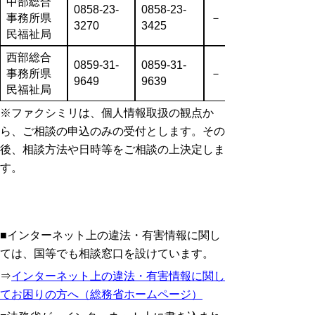
中部総合
0858-23-
0858-23-
事務所県
－
3270
3425
民福祉局
西部総合
0859-31-
0859-31-
事務所県
－
9649
9639
民福祉局
※ファクシミリは、個人情報取扱の観点か
ら、ご相談の申込のみの受付とします。その
後、相談方法や日時等をご相談の上決定しま
す。
■インターネット上の違法・有害情報に関し
ては、国等でも相談窓口を設けています。
⇒
インターネット上の違法・有害情報に関し
てお困りの方へ（総務省ホームページ）