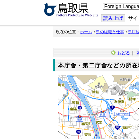
こ
の
ペ
ー
読み上げ
サイ
ジ
を
翻
現在の位置：
ホーム
県の組織と仕事
県庁
訳
す
る
もどる
｜
本庁舎・第二庁舎などの所在