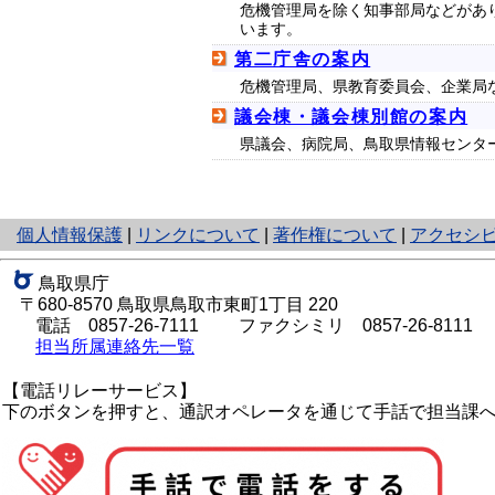
危機管理局を除く知事部局などがあ
います。
第二庁舎の案内
危機管理局、県教育委員会、企業局
議会棟・議会棟別館の案内
県議会、病院局、鳥取県情報センタ
と
個人情報保護
|
リンクについて
|
著作権について
|
アクセシ
り
ネ
鳥取県庁
ッ
〒680-8570 鳥取県鳥取市東町1丁目 220
ト
電話
0857-26-7111
ファクシミリ 0857-26-8111
へ
担当所属連絡先一覧
の
【電話リレーサービス】
下のボタンを押すと、通訳オペレータを通じて手話で担当課