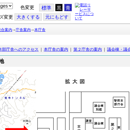
色変更
標準
黒
青
ズ変更
大
きくする
元
にもどす
総合案内
庁舎案内
本庁舎
本部庁舎へのアクセス
｜
本庁舎の案内
｜
第２庁舎の案内
｜
議会棟・議
地