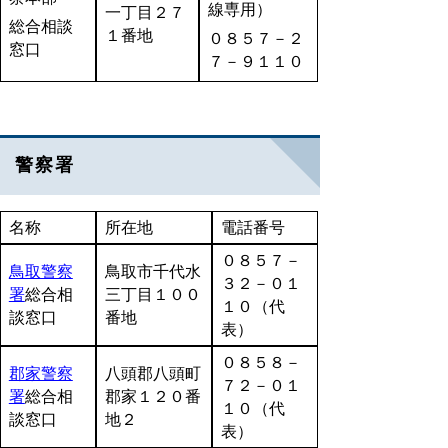
線専用）
一丁目２７
総合相談
１番地
０８５７－２
窓口
７－９１１０
警察署
名称
所在地
電話番号
０８５７－
鳥取警察
鳥取市千代水
３２－０１
署
総合相
三丁目１００
１０（代
談窓口
番地
表）
０８５８－
郡家警察
八頭郡八頭町
７２－０１
署
総合相
郡家１２０番
１０（代
談窓口
地２
表）