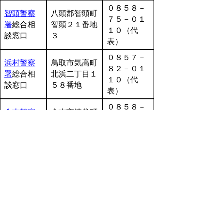
０８５８－
智頭警察
八頭郡智頭町
７５－０１
署
総合相
智頭２１番地
１０（代
談窓口
３
表）
０８５７－
浜村警察
鳥取市気高町
８２－０１
署
総合相
北浜二丁目１
１０（代
談窓口
５８番地
表）
０８５８－
倉吉警察
倉吉市清谷町
２６－７１
署
総合相
一丁目１０番
１０（代
談窓口
地
表）
琴浦大山
０８５８－
東伯郡琴浦町
警察署
総
４９－８１
大字赤碕１９
合相談窓
１０（代
１９番地２１
口
表）
０８５９－
米子警察
米子市上福原
３３－０１