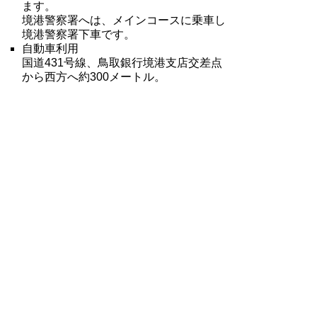
ます。
境港警察署へは、メインコースに乗車し
境港警察署下車です。
自動車利用
国道431号線、鳥取銀行境港支店交差点
から西方へ約300メートル。
お知らせ（鳥取県警察本部ホー
ムページ）
生活道路における法定速度の引
下げ
第50回広報用写真コンクールを
開催しました