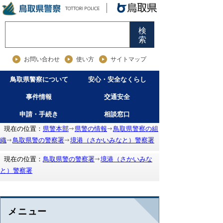
検
索
お問い合わせ
使い方
サイトマップ
鳥取県警察について
安心・安全なくらし
事件情報
交通安全
申請・手続き
相談窓口
現在の位置：
県警本部
県警の情報
鳥取県警察の組
織
鳥取県警の警察署
境港（さかいみなと）警察署
現在の位置：
鳥取県警の警察署
境港（さかいみな
と）警察署
メニュー