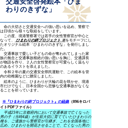
交通安全啓発絵本「ひま
わりのきずな」
命の大切さと交通安全への強い思いを込め、警察で
は日頃から様々な取組をしています。
この度、境港警察署では若手の女性警察官が中心と
なって、
ひまわりの絆プロジェクト
※
をモチーフにし
たオリジナル絵本「ひまわりのきずな」を発行しまし
た。
交通事故で愛しい子どもの命が奪われてしまった家
族の無念と交通事故根絶の強い思いを胸に、交通課長
が物語を作り、２人の女性警察官が可愛らしく温もり
のあるイラストを添えました。
令和２年の夏の交通安全県民運動で、この絵本を管
内の幼稚園などに贈呈しました。
絵本のように、ひまわりが大輪の花を咲かせ、境港
市だけでなく、日本全国から悲惨な交通事故がなくな
ることを祈っています。
※『ひまわりの絆プロジェクト』の経緯
（896キロバ
イトPDFファイル）
平成23年に京都府内において交通事故で亡くなった
男の子（当時4歳）が生前大切に育てていたひまわりの
種を、ご遺族から警察官が引継ぎ、これを全国各地に
広め、ひまわりを開花させることで、亡くなった男の