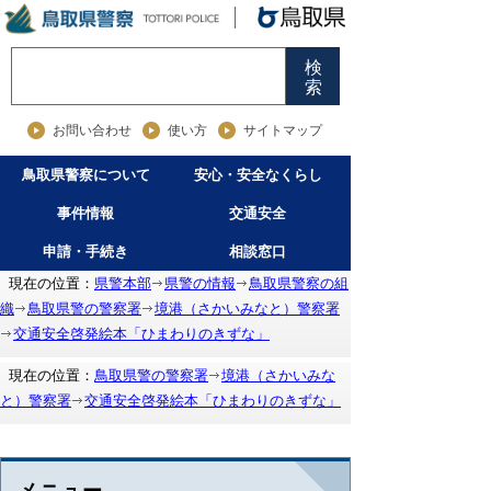
検
索
お問い合わせ
使い方
サイトマップ
鳥取県警察について
安心・安全なくらし
事件情報
交通安全
申請・手続き
相談窓口
現在の位置：
県警本部
県警の情報
鳥取県警察の組
織
鳥取県警の警察署
境港（さかいみなと）警察署
交通安全啓発絵本「ひまわりのきずな」
現在の位置：
鳥取県警の警察署
境港（さかいみな
と）警察署
交通安全啓発絵本「ひまわりのきずな」
メニュー