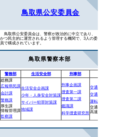
鳥取県公安委員会
鳥取県公安委員会は、警察が政治的に中立であり、
かつ民主的に運営されるよう管理する機関で、3人の委
員で構成されています。
鳥取県警察本部
警務部
生活安全部
刑事部
総務課
刑事企画課
広報県民課
交通企画課
生活安全企画課
捜査第一課
会計課
交通指導課
少年・人身安全対策課
捜査第二課
警務課
運転免許課
サイバー犯罪対策課
厚生課
鑑識課
交通機動隊
地域課
情報管理課
高速道路交通警察隊
科学捜査研究所
監察課