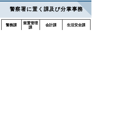
警察署に置く課及び分掌事務
留置管理
警務課
会計課
生活安全課
課
総合案内、
落とし物・
非行少年の補
広報、警察
拾い物の取
導、生活経済事
安全相談、
扱い、職員
犯・サイバー犯
被害者支
被疑者の
の給与事
罪・風俗営業等
援、職員の
留置など
務、建物の
の取締り、風俗
福利厚生・
維持管理な
営業・古物・銃
健康管理な
ど
砲等の許可など
ど
地域課
刑事課
交通課
警備課
凶悪犯、
交通安全教
粗暴犯、
育、交通指
地域安全活
窃盗犯、
導取締り、
動、110番
知能犯、
交通事故の
要人警護、災害
通報への対
暴力犯罪
捜査、交通
警備など
応、雑踏警
などの捜
安全施設や
戒など
査、鑑識
運転免許の
活動など
事務など