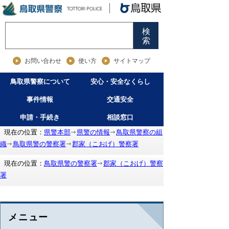
検
索
お問い合わせ
使い方
サイトマップ
鳥取県警察について
安心・安全なくらし
事件情報
交通安全
申請・手続き
相談窓口
現在の位置：
県警本部
県警の情報
鳥取県警察の組
織
鳥取県警の警察署
郡家（こおげ）警察署
現在の位置：
鳥取県警の警察署
郡家（こおげ）警察
署
メニュー