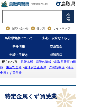
検
索
お問い合わせ
使い方
サイトマップ
鳥取県警察について
安心・安全なくらし
事件情報
交通安全
申請・手続き
相談窓口
現在の位置：
県警本部
県警の情報
鳥取県警察の組
織
生活安全部
生活安全企画課
許可指導係
特定
金属くず買受業
特定金属くず買受業