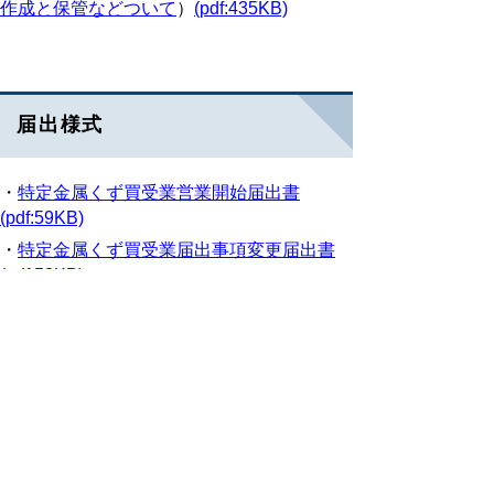
作成と保管などついて
）
(pdf:435KB)
届出様式
・
特定金属くず買受業営業開始届出書
(pdf:59KB)
・
特定金属くず買受業届出事項変更届出書
(pdf:53KB)
・
特定金属くず買受業営業廃止届出書
(pdf:47KB)
鳥取県警察本部 生活安全企画課
住所 〒680-8520 鳥取県
鳥取市東町1丁目271
電話・ファクシミリ 0857-23-0110
（代表）