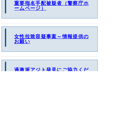
重要指名手配被疑者（警察庁ホ
ームページ）
女性拉致容疑事案～情報提供の
お願い
過激派アジト発見にご協力くだ
さい
犯罪・事故情報（とっとりWeb
マップ）
と
個人情報保護
リンクについて