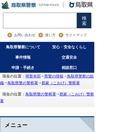
検
索
お問い合わせ
使い方
サイトマップ
鳥取県警察について
安心・安全なくらし
事件情報
交通安全
申請・手続き
相談窓口
現在の位置：
県警本部
県警の情報
鳥取県警察の組
織
鳥取県警の警察署
郡家（こおげ）警察署
現在の位置：
鳥取県警の警察署
郡家（こおげ）警察
署
メニュー