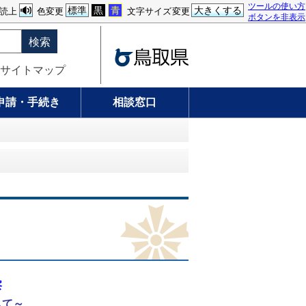
ツールの使い方
標準
黒
青
大きくする
読上
色変更
文字サイズ変更
ボタンを非表示
検索
サイトマップ
申請・手続き
相談窓口
察
して～