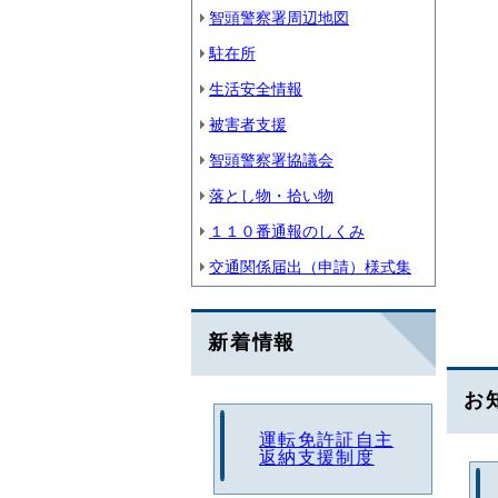
智頭警察署周辺地図
駐在所
生活安全情報
被害者支援
智頭警察署協議会
落とし物・拾い物
１１０番通報のしくみ
交通関係届出（申請）様式集
新着情報
お
運転免許証自主
返納支援制度