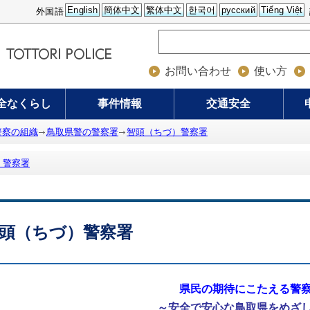
English
簡体中文
繁体中文
한국어
русский
Tiếng Việt
外国語
お問い合わせ
使い方
全なくらし
事件情報
交通安全
警察の組織
鳥取県警の警察署
智頭（ちづ）警察署
）警察署
頭（ちづ）警察署
県民の期待にこたえる警
～安全で安心な鳥取県をめざ