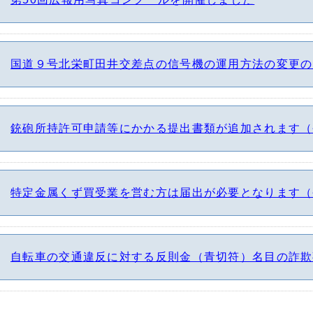
国道９号北栄町田井交差点の信号機の運用方法の変更の
銃砲所持許可申請等にかかる提出書類が追加されます（
特定金属くず買受業を営む方は届出が必要となります（
自転車の交通違反に対する反則金（青切符）名目の詐欺