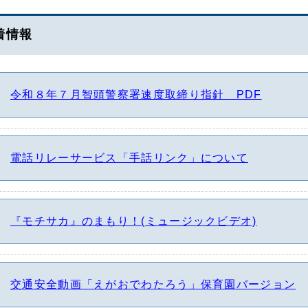
着情報
令和８年７月智頭警察署速度取締り指針 PDF
電話リレーサービス「手話リンク」について
『モチサカ』のまもり！(ミュージックビデオ)
交通安全動画「えがおでわたろう」保育園バージョン