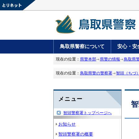
鳥取県警察について
安心・安
現在の位置：
県警本部
県警の情報
鳥取県
現在の位置：
鳥取県警の警察署
智頭（ちづ
メニュー
智
智頭警察署トップページへ
お知らせ
智頭警察署の概要