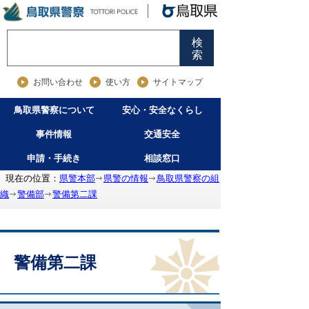
検
索
お問い合わせ
使い方
サイトマップ
鳥取県警察について
安心・安全なくらし
事件情報
交通安全
申請・手続き
相談窓口
現在の位置：
県警本部
県警の情報
鳥取県警察の組
織
警備部
警備第二課
警備第二課