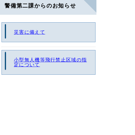
警備第二課からのお知らせ
災害に備えて
小型無人機等飛行禁止区域の指
定について
と
個人情報保護
リンクについて
り
ネ
著作権について
アクセシビリティ
ッ
ト
鳥取県警察本部
へ
の
〒680-8520