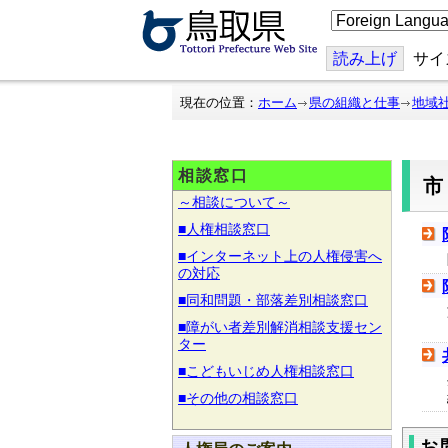
こ
の
ペ
ー
読み上げ
サイ
ジ
を
翻
現在の位置：
ホーム
県の組織と仕事
地域
訳
す
る
相談窓口
～相談について～
■人権相談窓口
■インターネット上の人権侵害へ
の対応
■同和問題・部落差別相談窓口
■障がい者差別解消相談支援セン
ター
■こどもいじめ人権相談窓口
■その他の相談窓口
お