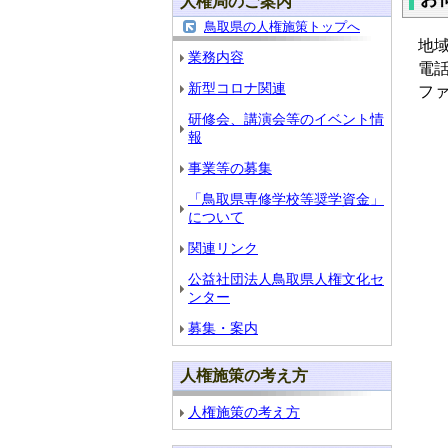
人権局のご案内
鳥取県の人権施策トップへ
地
業務内容
電話：
新型コロナ関連
ファ
研修会、講演会等のイベント情
報
事業等の募集
「鳥取県専修学校等奨学資金」
について
関連リンク
公益社団法人鳥取県人権文化セ
ンター
募集・案内
人権施策の考え方
人権施策の考え方