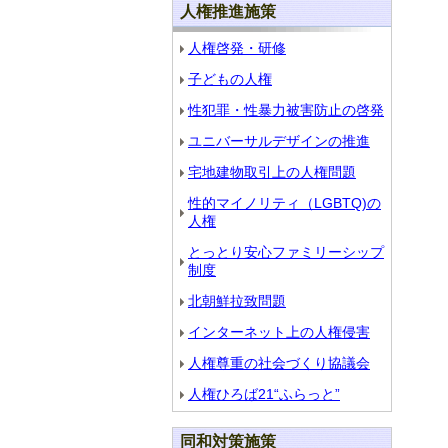
人権推進施策
人権啓発・研修
子どもの人権
性犯罪・性暴力被害防止の啓発
ユニバーサルデザインの推進
宅地建物取引上の人権問題
性的マイノリティ（LGBTQ)の
人権
とっとり安心ファミリーシップ
制度
北朝鮮拉致問題
インターネット上の人権侵害
人権尊重の社会づくり協議会
人権ひろば21“ふらっと”
同和対策施策