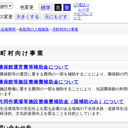
色変更
標準
黒
青
ズ変更
大
きくする
元
にもどす
社会振興部
鳥取県の人権施策
市町村向け事業
市町村向け事業
隣保館運営費等補助金について
隣保館等の運営に要する費用の一部を補助することにより、隣保館の円
隣保館等施設整備費補助金について
施設整備に要する費用の一部を補助することにより、当該隣保館の利用
います。
共同作業場等施設整備費補助金（国補助のみ）について
生活環境等の安定向上を図る必要のある地域の下水排水路・道路等生活
経済的、文化的改善向上を図ることを目的としています。
問い合わせ先