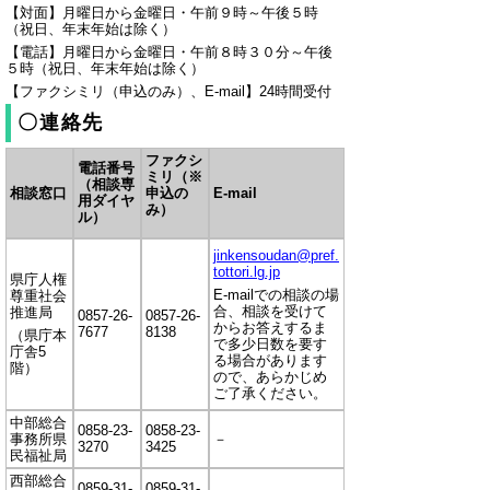
【対面】月曜日から金曜日・午前９時～午後５時
（祝日、年末年始は除く）
【電話】月曜日から金曜日・午前８時３０分～午後
５時（祝日、年末年始は除く）
【ファクシミリ（申込のみ）、E-mail】24時間受付
〇連絡先
ファクシ
電話番号
ミリ（※
（相談専
相談窓口
申込の
E-mail
用ダイヤ
み）
ル）
jinkensoudan@pref.
tottori.lg.jp
県庁人権
E-mailでの相談の場
尊重社会
合、相談を受けて
推進局
0857-26-
0857-26-
からお答えするま
7677
8138
（県庁本
で多少日数を要す
庁舎5
る場合があります
階）
ので、あらかじめ
ご了承ください。
中部総合
0858-23-
0858-23-
事務所県
－
3270
3425
民福祉局
西部総合
0859-31-
0859-31-