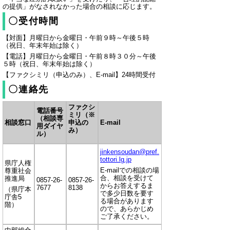
の提供」がなされなかった場合の相談に応じます。
〇受付時間
【対面】月曜日から金曜日・午前９時～午後５時
（祝日、年末年始は除く）
【電話】月曜日から金曜日・午前８時３０分～午後
５時（祝日、年末年始は除く）
【ファクシミリ（申込のみ）、E-mail】24時間受付
〇連絡先
ファクシ
電話番号
ミリ（※
（相談専
相談窓口
申込の
E-mail
用ダイヤ
み）
ル）
jinkensoudan@pref.
tottori.lg.jp
県庁人権
E-mailでの相談の場
尊重社会
合、相談を受けて
推進局
0857-26-
0857-26-
からお答えするま
7677
8138
（県庁本
で多少日数を要す
庁舎5
る場合があります
階）
ので、あらかじめ
ご了承ください。