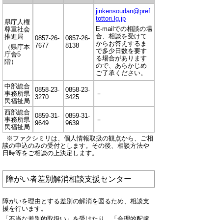
jinkensoudan@pref.
tottori.lg.jp
県庁人権
E-mailでの相談の場
尊重社会
合、相談を受けて
推進局
0857-26-
0857-26-
からお答えするま
7677
8138
（県庁本
で多少日数を要す
庁舎5
る場合があります
階）
ので、あらかじめ
ご了承ください。
中部総合
0858-23-
0858-23-
事務所県
－
3270
3425
民福祉局
西部総合
0859-31-
0859-31-
事務所県
－
9649
9639
民福祉局
※ファクシミリは、個人情報取扱の観点から、ご相
談の申込のみの受付とします。その後、相談方法や
日時等をご相談の上決定します。
障がい者差別解消相談支援センター
障がいを理由とする差別の解消を図るため、相談支
援を行います。
「不当な差別的取扱い」を受けたり、「合理的配慮