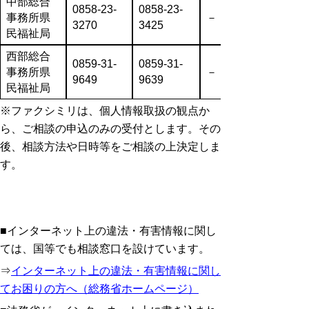
中部総合
0858-23-
0858-23-
事務所県
－
3270
3425
民福祉局
西部総合
0859-31-
0859-31-
事務所県
－
9649
9639
民福祉局
※ファクシミリは、個人情報取扱の観点か
ら、ご相談の申込のみの受付とします。その
後、相談方法や日時等をご相談の上決定しま
す。
■インターネット上の違法・有害情報に関し
ては、国等でも相談窓口を設けています。
⇒
インターネット上の違法・有害情報に関し
てお困りの方へ（総務省ホームページ）