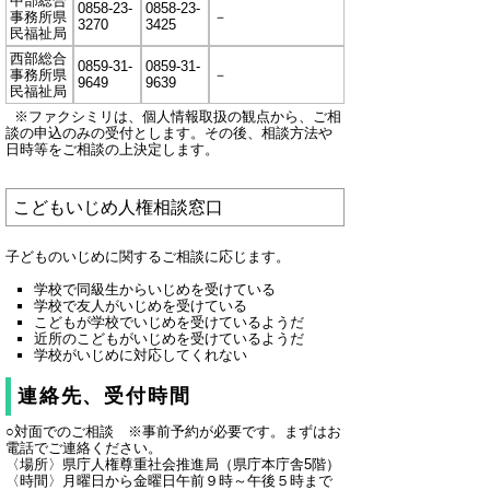
中部総合
0858-23-
0858-23-
事務所県
－
3270
3425
民福祉局
西部総合
0859-31-
0859-31-
事務所県
－
9649
9639
民福祉局
※ファクシミリは、個人情報取扱の観点から、ご相
談の申込のみの受付とします。その後、相談方法や
日時等をご相談の上決定します。
こどもいじめ人権相談窓口
子どものいじめに関するご相談に応じます。
学校で同級生からいじめを受けている
学校で友人がいじめを受けている
こどもが学校でいじめを受けているようだ
近所のこどもがいじめを受けているようだ
学校がいじめに対応してくれない
連絡先、受付時間
○対面でのご相談 ※事前予約が必要です。まずはお
電話でご連絡ください。
〈場所〉県庁人権尊重社会推進局（県庁本庁舎5階）
〈時間〉月曜日から金曜日午前９時～午後５時まで