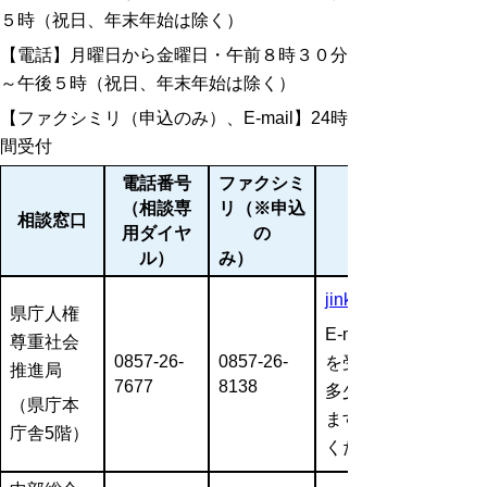
５時（祝日、年末年始は除く）
【電話】月曜日から金曜日・午前８時３０分
～午後５時（祝日、年末年始は除く）
【ファクシミリ（申込のみ）、E-mail】24時
間受付
電話番号
ファクシミ
（相談専
リ（※申込
相談窓口
用ダイヤ
の
ル）
み）
jinkensoudan@pref.tot
県庁人権
E-mailでの相談の
尊重社会
0857-26-
0857-26-
を受けてからお答え
推進局
7677
8138
多少日数を要する場
（県庁本
ますので、あらかじ
庁舎5階）
ください。