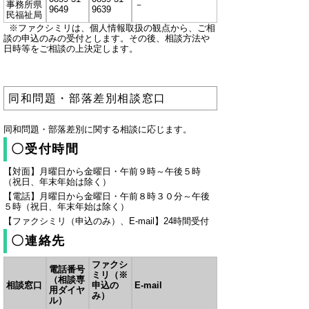
事務所県
－
9649
9639
民福祉局
※ファクシミリは、個人情報取扱の観点から、ご相
談の申込のみの受付とします。その後、相談方法や
日時等をご相談の上決定します。
同和問題・部落差別相談窓口
同和問題・部落差別に関する相談に応じます。
〇受付時間
【対面】月曜日から金曜日・午前９時～午後５時
（祝日、年末年始は除く）
【電話】月曜日から金曜日・午前８時３０分～午後
５時（祝日、年末年始は除く）
【ファクシミリ（申込のみ）、E-mail】24時間受付
〇連絡先
ファクシ
電話番号
ミリ（※
（相談専
相談窓口
申込の
E-mail
用ダイヤ
み）
ル）