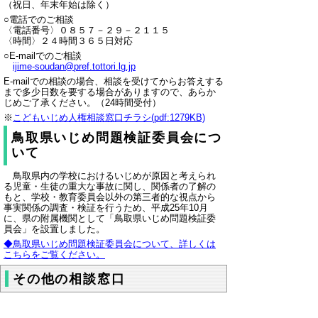
（祝日、年末年始は除く）
○電話でのご相談
〈電話番号〉０８５７－２９－２１１５
〈時間〉２４時間３６５日対応
○E-mailでのご相談
ijime-soudan@pref.tottori.lg.jp
E-mailでの相談の場合、相談を受けてからお答えする
まで多少日数を要する場合がありますので、あらか
じめご了承ください。（24時間受付）
※
こどもいじめ人権相談窓口チラシ(pdf:1279KB)
鳥取県いじめ問題検証委員会につ
いて
鳥取県内の学校におけるいじめが原因と考えられ
る児童・生徒の重大な事故に関し、関係者の了解の
もと、学校・教育委員会以外の第三者的な視点から
事実関係の調査・検証を行うため、平成25年10月
に、県の附属機関として
「鳥取県いじめ問題検証委
員会」を設置しました。
◆鳥取県いじめ問題検証委員会について、詳しくは
こちらをご覧ください。
その他の相談窓口