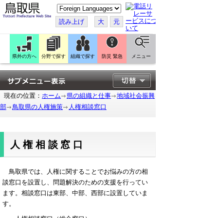
こ
の
ペ
読み上げ
大
元
ー
ジ
を
翻
訳
県外の方へ
分野で探す
組織で探す
防災 緊急
メニュー
す
る
現在の位置：
ホーム
県の組織と仕事
地域社会振興
部
鳥取県の人権施策
人権相談窓口
人権相談窓口
鳥取県では、人権に関することでお悩みの方の相
談窓口を設置し、問題解決のための支援を行ってい
ます。相談窓口は東部、中部、西部に設置していま
す。