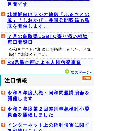
月間です
北朝鮮向けラジオ放送「ふるさとの
風」「しおかぜ」共同公開収録in鳥
取を開催します。
７月の鳥取県LGBTQ寄り添い相談
窓口開設日
令和８年７月の相談日を掲載しました。お気
軽にご相談ください。
R8県民企画による人権啓発事業
次のページへ
注目情報
令和８年度人権・同和問題講演会を
開催します
令和７年度第２回差別事象検討小委
員会を開催しました
インターネット上の権利侵害に関す
る相談はこちら