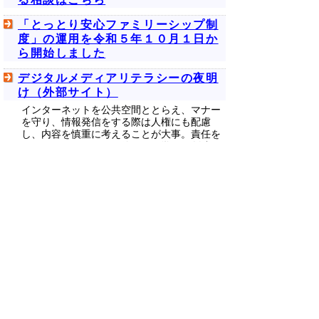
「とっとり安心ファミリーシップ制
度」の運用を令和５年１０月１日か
ら開始しました
デジタルメディアリテラシーの夜明
け（外部サイト）
インターネットを公共空間ととらえ、マナー
を守り、情報発信をする際は人権にも配慮
し、内容を慎重に考えることが大事。責任を
もってテクノロジーを使用し、学び、創造
し、情報社会に積極的に参加する力を育むた
めに、みなさんのメディアリテラシーを向上
させていきましょう。
次のページへ
▲ページ上部に戻る
と
個人情報保護
|
リンクについて
|
著作権に
り
ついて
|
アクセシビリティ
ネ
ッ
鳥取県 地域社会振興部 人権尊重社会