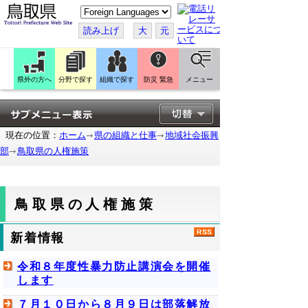
こ
の
ペ
読み上げ
大
元
ー
ジ
を
翻
訳
県外の方へ
分野で探す
組織で探す
防災 緊急
メニュー
す
る
現在の位置：
ホーム
県の組織と仕事
地域社会振興
部
鳥取県の人権施策
鳥取県の人権施策
新着情報
令和８年度性暴力防止講演会を開催
します
７月１０日から８月９日は部落解放