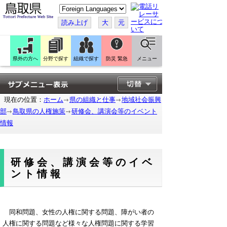
こ
の
ペ
読み上げ
大
元
ー
ジ
を
翻
訳
県外の方へ
分野で探す
組織で探す
防災 緊急
メニュー
す
る
現在の位置：
ホーム
県の組織と仕事
地域社会振興
部
鳥取県の人権施策
研修会、講演会等のイベント
情報
研修会、講演会等のイベ
ント情報
同和問題、女性の人権に関する問題、障がい者の
人権に関する問題など様々な人権問題に関する学習